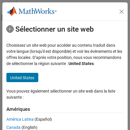
Passer au contenu
Centre d’aide MATLAB
Activer/désactiver l'affichage du menu d
Sélectionner un site web
Contenu principal
Accueil de la documentation
Code Generation
Choisissez un site web pour accéder au contenu traduit dans
Control Systems
votre langue (lorsqu'il est disponible) et voir les événements et les
offres locales. D’après votre position, nous vous recommandons
How useful was this information?
de sélectionner la région suivante :
United States
.
United States
Vous pouvez également sélectionner un site web dans la liste
suivante :
Amériques
América Latina
(Español)
Canada
(English)