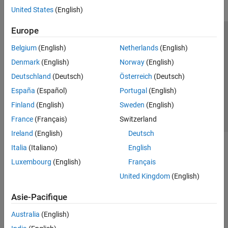
United States
(English)
Europe
Trust Center
Marques déposées
Politique de confidentialité
Belgium
(English)
Netherlands
(English)
Lutte anti-piratage
Statut des applications
Contacts locaux
Denmark
(English)
Norway
(English)
© 1994-2026 The MathWorks, Inc.
Deutschland
(Deutsch)
Österreich
(Deutsch)
España
(Español)
Portugal
(English)
Sélectionner 
France
Finland
(English)
Sweden
(English)
France
(Français)
Switzerland
Ireland
(English)
Deutsch
Italia
(Italiano)
English
Luxembourg
(English)
Français
United Kingdom
(English)
Asie-Pacifique
Australia
(English)