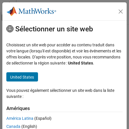
Passer au contenu
Centre d’aide MATLAB
Activer/désactiver l'affichage du menu d
Sélectionner un site web
Contenu principal
Accueil de la documentation
Code Generation
Choisissez un site web pour accéder au contenu traduit dans
Control Systems
votre langue (lorsqu'il est disponible) et voir les événements et les
offres locales. D’après votre position, nous vous recommandons
How useful was this information?
de sélectionner la région suivante :
United States
.
United States
Vous pouvez également sélectionner un site web dans la liste
suivante :
Amériques
América Latina
(Español)
Canada
(English)