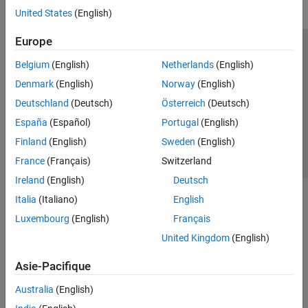
United States
(English)
Europe
Trust Center
Marques déposées
Politique de confidentialité
Belgium
(English)
Netherlands
(English)
Lutte anti-piratage
Statut des applications
Contacts locaux
Denmark
(English)
Norway
(English)
© 1994-2026 The MathWorks, Inc.
Deutschland
(Deutsch)
Österreich
(Deutsch)
España
(Español)
Portugal
(English)
Sélectionner 
France
Finland
(English)
Sweden
(English)
France
(Français)
Switzerland
Ireland
(English)
Deutsch
Italia
(Italiano)
English
Luxembourg
(English)
Français
United Kingdom
(English)
Asie-Pacifique
Australia
(English)