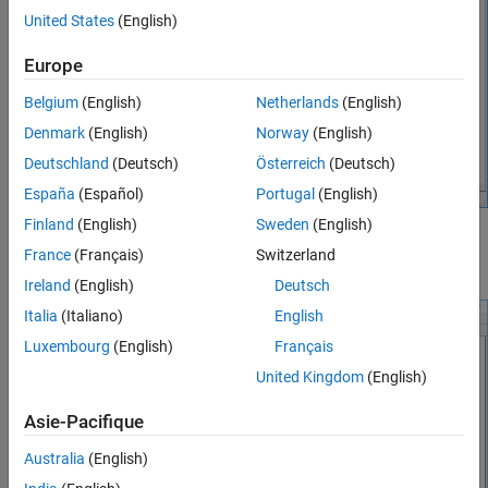
United States
(English)
Europe
Belgium
(English)
Netherlands
(English)
Denmark
(English)
Norway
(English)
Deutschland
(Deutsch)
Österreich
(Deutsch)
España
(Español)
Portugal
(English)
Finland
(English)
Sweden
(English)
Alternately, from the Simulink Library Browser, locate, and select
France
(Français)
Switzerland
STM32 Microcontroller Blockset
.
Ireland
(English)
Deutsch
Italia
(Italiano)
English
Luxembourg
(English)
Français
United Kingdom
(English)
Asie-Pacifique
Australia
(English)