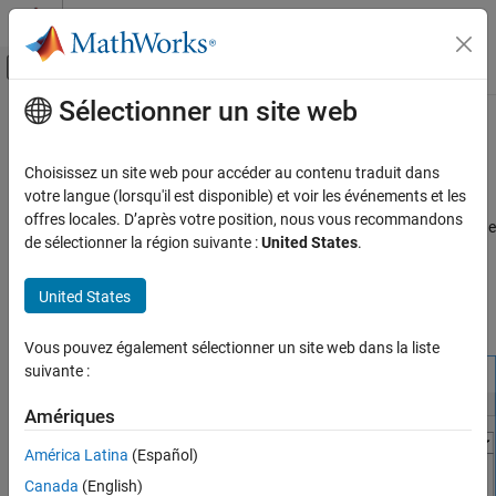
Passer au contenu
Centre d’aide MATLAB
Activer/désactiver l'affichage du menu d
Sélectionner un site web
Contenu principal
Accueil de la documentation
Open Block Library for
STM32
Microcontroller Blockset
Code Generation
Choisissez un site web pour accéder au contenu traduit dans
Control Systems
votre langue (lorsqu'il est disponible) et voir les événements et les
offres locales. D’après votre position, nous vous recommandons
After installing
STM32™ Microcontroller Blockset
, you can open the
STM32 Microcontroller Blockset
de sélectionner la région suivante :
United States
.
block library for
STM32 Microcontroller Blockset
.
STM32 MBED Based Boards
STMicroelectronics Discovery Boards
®
United States
At the MATLAB
command prompt, enter
to
stm32discoverylib
Modeling
open the block library.
Vous pouvez également sélectionner un site web dans la liste
Open Block Library for STM32
suivante :
Microcontroller Blockset
Amériques
América Latina
(Español)
Canada
(English)