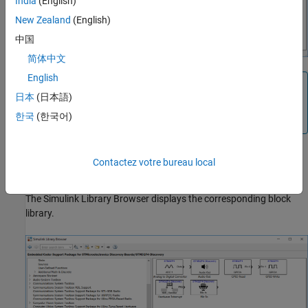
India
(English)
New Zealand
(English)
中国
简体中文
English
Note
日本
(日本語)
Rapid Accelerator simulation is not supported by
STM32
한국
(한국어)
Microcontroller Blockset
.
®
In the Simulink
Library Browser, click
STM32 Microcontroller
Contactez votre bureau local
Blockset
>
STM32F4-Discovery
.
The Simulink Library Browser displays the corresponding block
library.