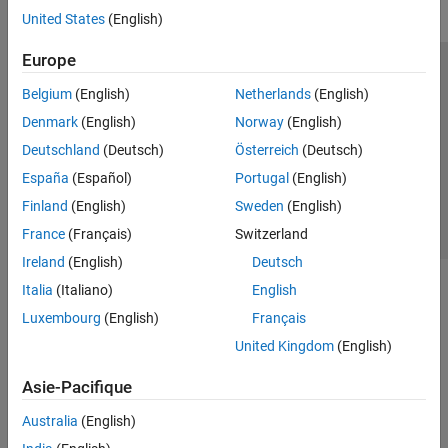
United States
(English)
Europe
Trust Center
Marques déposées
Politique de confidentialité
Belgium
(English)
Netherlands
(English)
Lutte anti-piratage
Statut des applications
Contacts locaux
Denmark
(English)
Norway
(English)
© 1994-2026 The MathWorks, Inc.
Deutschland
(Deutsch)
Österreich
(Deutsch)
España
(Español)
Portugal
(English)
Sélectionner 
France
Finland
(English)
Sweden
(English)
France
(Français)
Switzerland
Ireland
(English)
Deutsch
Italia
(Italiano)
English
Luxembourg
(English)
Français
United Kingdom
(English)
Asie-Pacifique
Australia
(English)