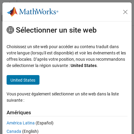
Passer au contenu
Centre d’aide MATLAB
Activer/désactiver l'affichage du menu d
Sélectionner un site web
Contenu principal
Accueil de la documentation
HRCAP
Code Generation
Choisissez un site web pour accéder au contenu traduit dans
Control Systems
HRCAP pin assignment
votre langue (lorsqu'il est disponible) et voir les événements et les
Select the GPIO pin for the respective HRCAP module.
offres locales. D’après votre position, nous vous recommandons
C2000 Microcontroller Blockset
de sélectionner la région suivante :
United States
.
How useful was this information?
HRCAP
United States
Vous pouvez également sélectionner un site web dans la liste
suivante :
Amériques
América Latina
(Español)
Canada
(English)