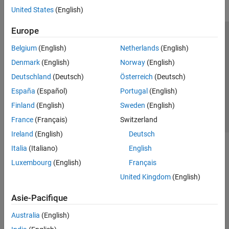
United States
(English)
Europe
Trust Center
Marques déposées
Politique de confidentialité
Belgium
(English)
Netherlands
(English)
Lutte anti-piratage
Statut des applications
Contacts locaux
Denmark
(English)
Norway
(English)
© 1994-2026 The MathWorks, Inc.
Deutschland
(Deutsch)
Österreich
(Deutsch)
España
(Español)
Portugal
(English)
Sélectionner 
France
Finland
(English)
Sweden
(English)
France
(Français)
Switzerland
Ireland
(English)
Deutsch
Italia
(Italiano)
English
Luxembourg
(English)
Français
United Kingdom
(English)
Asie-Pacifique
Australia
(English)