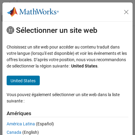
Passer au contenu
Centre d’aide MATLAB
Activer/désactiver l'affichage du menu d
Sélectionner un site web
Contenu principal
Accueil de la documentation
Code Generation
Choisissez un site web pour accéder au contenu traduit dans
Control Systems
votre langue (lorsqu'il est disponible) et voir les événements et les
offres locales. D’après votre position, nous vous recommandons
How useful was this information?
de sélectionner la région suivante :
United States
.
United States
Vous pouvez également sélectionner un site web dans la liste
suivante :
Amériques
América Latina
(Español)
Canada
(English)