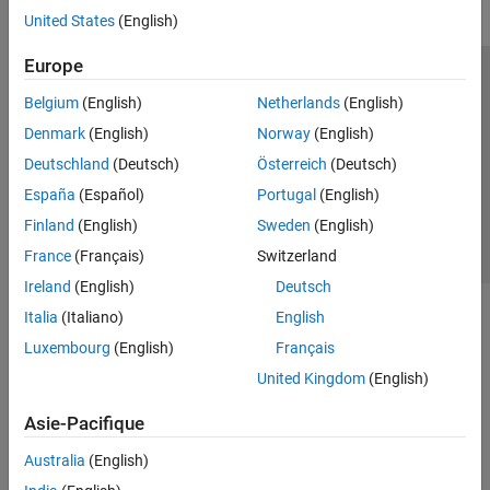
United States
(English)
Europe
Trust Center
Marques déposées
Politique de confidentialité
Belgium
(English)
Netherlands
(English)
Lutte anti-piratage
Statut des applications
Contacts locaux
Denmark
(English)
Norway
(English)
© 1994-2026 The MathWorks, Inc.
Deutschland
(Deutsch)
Österreich
(Deutsch)
España
(Español)
Portugal
(English)
Sélectionner 
France
Finland
(English)
Sweden
(English)
France
(Français)
Switzerland
Ireland
(English)
Deutsch
Italia
(Italiano)
English
Luxembourg
(English)
Français
United Kingdom
(English)
Asie-Pacifique
Australia
(English)