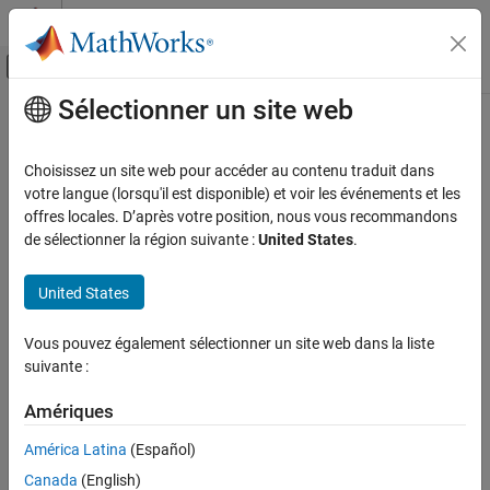
Passer au contenu
Centre d’aide MATLAB
Activer/désactiver l'affichage du menu d
Sélectionner un site web
Contenu principal
Accueil de la documentation
Code Generation
Choisissez un site web pour accéder au contenu traduit dans
Control Systems
votre langue (lorsqu'il est disponible) et voir les événements et les
offres locales. D’après votre position, nous vous recommandons
How useful was this information?
de sélectionner la région suivante :
United States
.
United States
Vous pouvez également sélectionner un site web dans la liste
suivante :
Amériques
América Latina
(Español)
Canada
(English)