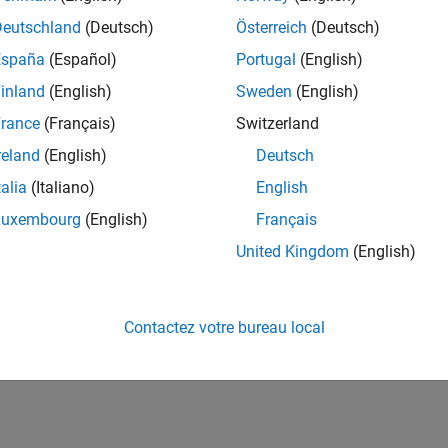
Deutschland
(Deutsch)
Österreich
(Deutsch)
España
(Español)
Portugal
(English)
inland
(English)
Sweden
(English)
rance
(Français)
Switzerland
reland
(English)
Deutsch
talia
(Italiano)
English
Luxembourg
(English)
Français
United Kingdom
(English)
Contactez votre bureau local