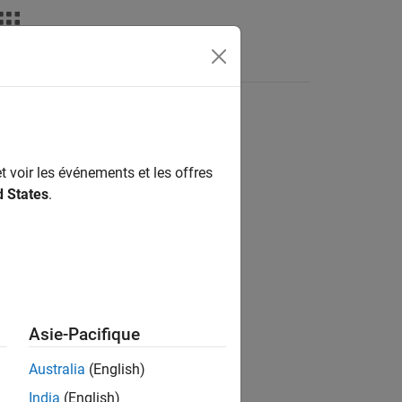
Answers
t voir les événements et les offres
ion?
d States
.
Asie-Pacifique
Australia
(English)
India
(English)