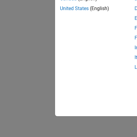
United States
(English)
F
F
I
I