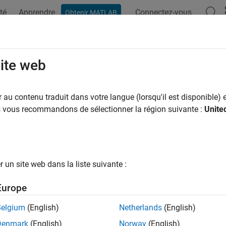
té
Apprendre
Connectez-vous
Obtenir MATLAB
ation
Examples
Functions
Blocks
Apps
Videos
site web
au contenu traduit dans votre langue (lorsqu'il est disponible) e
How useful was this informat
us vous recommandons de sélectionner la région suivante :
Unite
un site web dans la liste suivante :
Europe
Belgium
(English)
Netherlands
(English)
Denmark
(English)
Norway
(English)