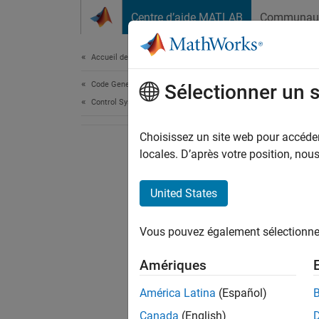
Passer au contenu
Centre d’aide MATLAB
Communau
Document
Accueil de la documentation
Code Generation
Sélectionner un 
Control Systems
Choisissez un site web pour accéder 
locales. D’après votre position, no
United States
Vous pouvez également sélectionner 
Amériques
América Latina
(Español)
Canada
(English)