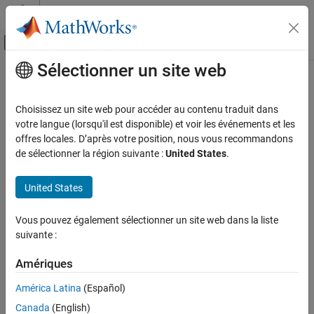
Passer au contenu
Centre d’aide MATLAB
Activer/désactiver l'affichage du menu d
Sélectionner un site web
Contenu principal
Accueil de la documentation
Robotics and Autonomous Systems
Choisissez un site web pour accéder au contenu traduit dans
Aerospace and Defense
votre langue (lorsqu'il est disponible) et voir les événements et les
offres locales. D’après votre position, nous vous recommandons
How useful was this information?
de sélectionner la région suivante :
United States
.
United States
Vous pouvez également sélectionner un site web dans la liste
suivante :
Amériques
América Latina
(Español)
Canada
(English)