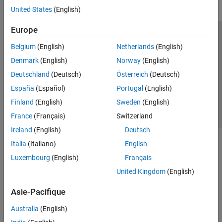
United States
(English)
Europe
Trust Center
Marques déposées
Politique de confidentialité
Belgium
(English)
Netherlands
(English)
Lutte anti-piratage
Statut des applications
Contacts locaux
Denmark
(English)
Norway
(English)
© 1994-2026 The MathWorks, Inc.
Deutschland
(Deutsch)
Österreich
(Deutsch)
España
(Español)
Portugal
(English)
Sélectionner 
France
Finland
(English)
Sweden
(English)
France
(Français)
Switzerland
Ireland
(English)
Deutsch
Italia
(Italiano)
English
Luxembourg
(English)
Français
United Kingdom
(English)
Asie-Pacifique
Australia
(English)