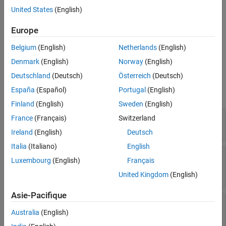
To add this type of trailer to the 3D simulation environment:
United States
(English)
®
Europe
Add a
Simulation 3D Trailer
block to your Simulink
model.
Belgium
(English)
Netherlands
(English)
In the block, set the
Type
parameter to
.
One-axle trailer
Denmark
(English)
Norway
(English)
Dimensions
Deutschland
(Deutsch)
Österreich
(Deutsch)
España
(Español)
Portugal
(English)
expand all
Finland
(English)
Sweden
(English)
—
Top-down view of trailer
Top-down view
France
(Français)
Switzerland
diagram
Ireland
(English)
Deutsch
Italia
(Italiano)
English
—
Trailer length, front overhang, and
Side view
Luxembourg
(English)
Français
rear overhang dimensions
diagram
United Kingdom
(English)
Asie-Pacifique
—
Tire width and front axle
Front view
dimensions
Australia
(English)
diagram