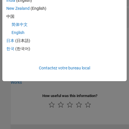
India
(English)
New Zealand
(English)
—
Rear axle dimensions
Back view
中国
diagram
简体中文
English
See Also
日本
(日本語)
Simulation 3D Trailer
|
Simulation 3D Scene Configuration
한국
(한국어)
Topics
Contactez votre bureau local
Coordinate Systems in Vehicle Dynamics Blockset
How Unreal Engine Simulation for Vehicle Dynamics Blockset
Works
How useful was this information?