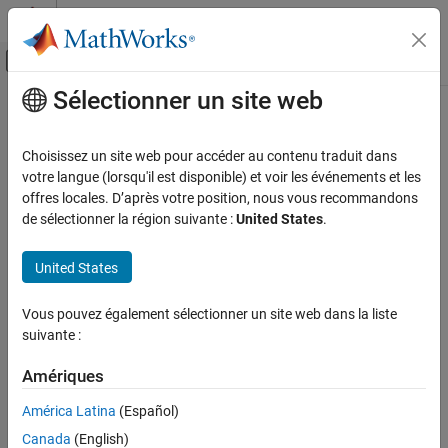
Passer au contenu
Centre d’aide MATLAB
Activer/désactiver l'affichage du menu d
Sélectionner un site web
Contenu principal
Accueil de la documentation
Traitement d’images et Computer Vision
Choisissez un site web pour accéder au contenu traduit dans
votre langue (lorsqu'il est disponible) et voir les événements et les
offres locales. D’après votre position, nous vous recommandons
How useful was this information?
de sélectionner la région suivante :
United States
.
United States
Vous pouvez également sélectionner un site web dans la liste
suivante :
Amériques
América Latina
(Español)
Canada
(English)