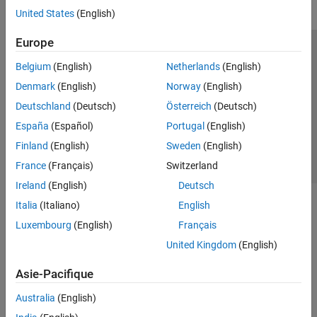
United States
(English)
Europe
Trust Center
Marques déposées
Politique de confidentialité
Belgium
(English)
Netherlands
(English)
Lutte anti-piratage
Statut des applications
Contacts locaux
Denmark
(English)
Norway
(English)
© 1994-2026 The MathWorks, Inc.
Deutschland
(Deutsch)
Österreich
(Deutsch)
España
(Español)
Portugal
(English)
Sélectionner 
France
Finland
(English)
Sweden
(English)
France
(Français)
Switzerland
Ireland
(English)
Deutsch
Italia
(Italiano)
English
Luxembourg
(English)
Français
United Kingdom
(English)
Asie-Pacifique
Australia
(English)