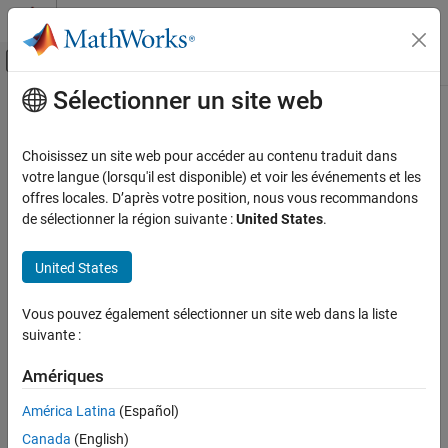
Passer au contenu
Centre d’aide MATLAB
Activer/désactiver l'affichage du menu d
Sélectionner un site web
Contenu principal
Accueil de la documentation
Test and Measurement
Choisissez un site web pour accéder au contenu traduit dans
Automotive
votre langue (lorsqu'il est disponible) et voir les événements et les
offres locales. D’après votre position, nous vous recommandons
How useful was this information?
de sélectionner la région suivante :
United States
.
United States
Vous pouvez également sélectionner un site web dans la liste
suivante :
Amériques
América Latina
(Español)
Canada
(English)