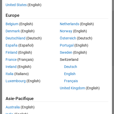
United States
(English)
Europe
Trust Center
Marques déposées
Politique de confidentialité
Belgium
(English)
Netherlands
(English)
Lutte anti-piratage
Statut des applications
Contacts locaux
Denmark
(English)
Norway
(English)
© 1994-2026 The MathWorks, Inc.
Deutschland
(Deutsch)
Österreich
(Deutsch)
España
(Español)
Portugal
(English)
Sélectionner 
France
Finland
(English)
Sweden
(English)
France
(Français)
Switzerland
Ireland
(English)
Deutsch
Italia
(Italiano)
English
Luxembourg
(English)
Français
United Kingdom
(English)
Asie-Pacifique
Australia
(English)