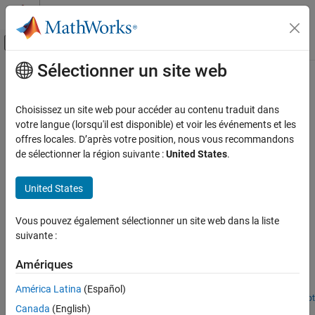
Passer au contenu
Centre d’aide MATLAB
Activer/désactiver l'affichage du menu d
Sélectionner un site web
Contenu principal
Accueil de la documentation
Economics
Traitement du signal
Choisissez un site web pour accéder au contenu traduit dans
Multi-scale analysis of econometric time series
votre langue (lorsqu'il est disponible) et voir les événements et les
Wavelet Toolbox
Multi-scale estimators for variability and correlation in financial
offres locales. D’après votre position, nous vous recommandons
Applications
time series.
de sélectionner la région suivante :
United States
.
Economics
Related Information
United States
Statistics and Machine Learning Toolbox
Vous pouvez également sélectionner un site web dans la liste
suivante :
Featured Examples
Scale-Localized Volatility and Correlation
Amériques
Assess volatility in GDP data using wavelet analysis.
América Latina
(Español)
Open Script
Canada
(English)
Wavelet Analysis of Financial Data