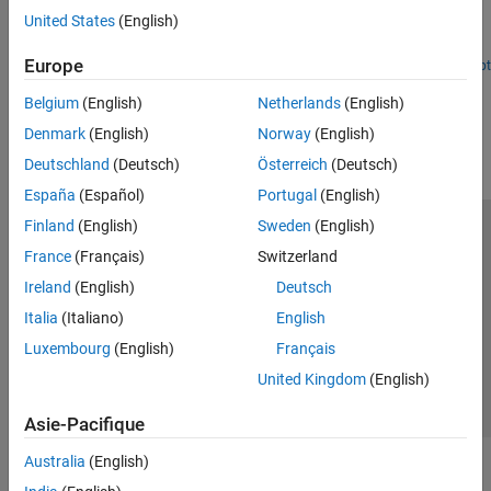
United States
(English)
Decompose aggregate data into different scales to reveal
relationships within the aggregate data..
Europe
Open Live Script
How useful was this information?
Belgium
(English)
Netherlands
(English)
Denmark
(English)
Norway
(English)
Deutschland
(Deutsch)
Österreich
(Deutsch)
España
(Español)
Portugal
(English)
Finland
(English)
Sweden
(English)
Trust Center
Marques déposées
Politique de confidentialité
France
(Français)
Switzerland
Lutte anti-piratage
Statut des applications
Contacts locaux
Ireland
(English)
Deutsch
© 1994-2026 The MathWorks, Inc.
Italia
(Italiano)
English
Luxembourg
(English)
Français
Sélectionner 
France
United Kingdom
(English)
Asie-Pacifique
Australia
(English)