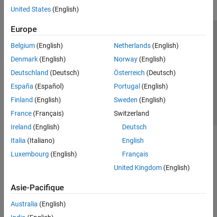
United States
(English)
Europe
Trust Center
Marques déposées
Politique de confidentialité
Belgium
(English)
Netherlands
(English)
Lutte anti-piratage
Statut des applications
Contacts locaux
Denmark
(English)
Norway
(English)
© 1994-2026 The MathWorks, Inc.
Deutschland
(Deutsch)
Österreich
(Deutsch)
España
(Español)
Portugal
(English)
Sélectionner 
France
Finland
(English)
Sweden
(English)
France
(Français)
Switzerland
Ireland
(English)
Deutsch
Italia
(Italiano)
English
Luxembourg
(English)
Français
United Kingdom
(English)
Asie-Pacifique
Australia
(English)