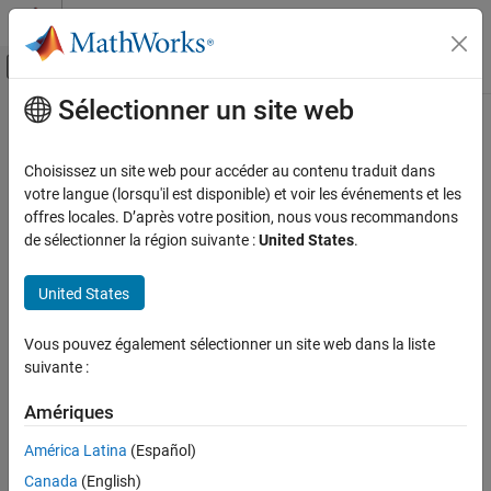
Passer au contenu
Centre d’aide MATLAB
Activer/désactiver l'affichage du menu d
Sélectionner un site web
Contenu principal
Accueil de la documentation
Traitement du signal
Choisissez un site web pour accéder au contenu traduit dans
votre langue (lorsqu'il est disponible) et voir les événements et les
How useful was this information?
offres locales. D’après votre position, nous vous recommandons
de sélectionner la région suivante :
United States
.
United States
Vous pouvez également sélectionner un site web dans la liste
suivante :
Amériques
América Latina
(Español)
Canada
(English)