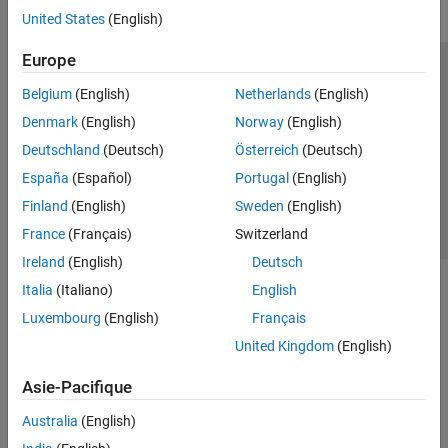
United States
(English)
Europe
Trust Center
Marques déposées
Politique de confidentialité
Belgium
(English)
Netherlands
(English)
Lutte anti-piratage
Statut des applications
Contacts locaux
Denmark
(English)
Norway
(English)
© 1994-2026 The MathWorks, Inc.
Deutschland
(Deutsch)
Österreich
(Deutsch)
España
(Español)
Portugal
(English)
Sélectionner 
France
Finland
(English)
Sweden
(English)
France
(Français)
Switzerland
Ireland
(English)
Deutsch
Italia
(Italiano)
English
Luxembourg
(English)
Français
United Kingdom
(English)
Asie-Pacifique
Australia
(English)