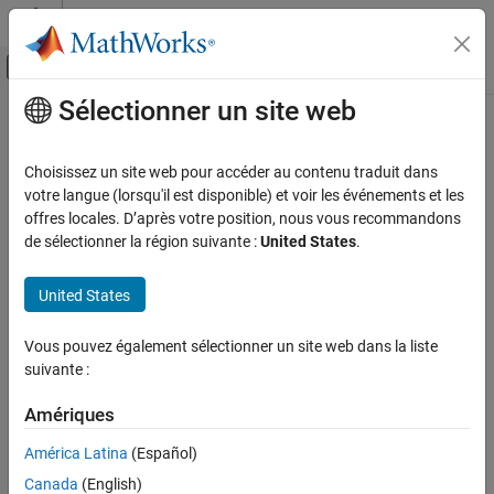
Passer au contenu
Centre d’aide MATLAB
Activer/désactiver l'affichage du menu d
Sélectionner un site web
Contenu principal
Accueil de la documentation
Wireless Communications
Choisissez un site web pour accéder au contenu traduit dans
FPGA, ASIC, and SoC Development
votre langue (lorsqu'il est disponible) et voir les événements et les
How useful was this information?
offres locales. D’après votre position, nous vous recommandons
de sélectionner la région suivante :
United States
.
United States
Vous pouvez également sélectionner un site web dans la liste
suivante :
Amériques
América Latina
(Español)
Canada
(English)