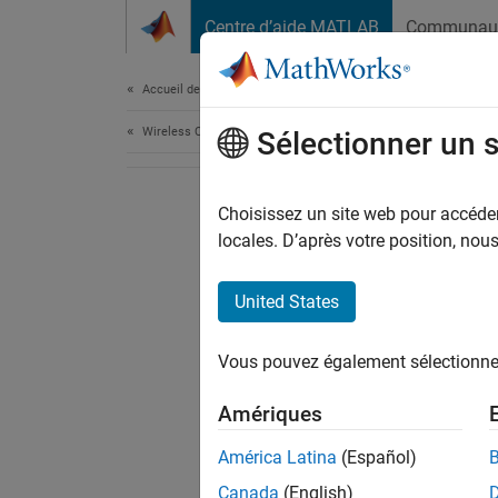
Passer au contenu
Centre d’aide MATLAB
Communau
Document
Accueil de la documentation
Wireless Communications
Sélectionner un 
Choisissez un site web pour accéder 
locales. D’après votre position, no
United States
Vous pouvez également sélectionner 
Amériques
América Latina
(Español)
Canada
(English)