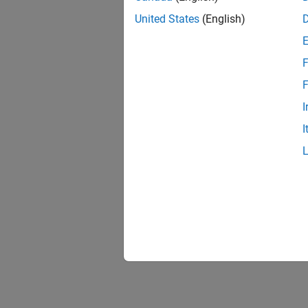
United States
(English)
F
F
I
I