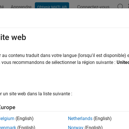
té
Apprendre
Connectez-vous
Obtenir MATLAB
ation
Examples
Functions
Apps
Videos
Answers
site web
au contenu traduit dans votre langue (lorsqu'il est disponible) e
How useful was this informat
us vous recommandons de sélectionner la région suivante :
Unite
un site web dans la liste suivante :
Europe
Belgium
(English)
Netherlands
(English)
Denmark
(English)
Norway
(English)