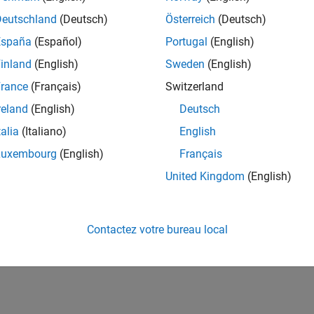
Deutschland
(Deutsch)
Österreich
(Deutsch)
España
(Español)
Portugal
(English)
inland
(English)
Sweden
(English)
rance
(Français)
Switzerland
reland
(English)
Deutsch
talia
(Italiano)
English
Luxembourg
(English)
Français
United Kingdom
(English)
Contactez votre bureau local