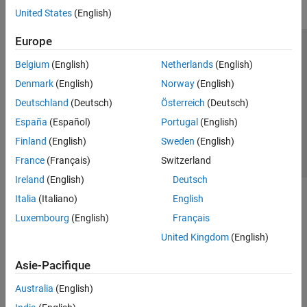
United States
(English)
Europe
Trust Center
Marques déposées
Politique de confidentialité
Belgium
(English)
Netherlands
(English)
Lutte anti-piratage
Statut des applications
Contacts locaux
Denmark
(English)
Norway
(English)
© 1994-2026 The MathWorks, Inc.
Deutschland
(Deutsch)
Österreich
(Deutsch)
España
(Español)
Portugal
(English)
Sélectionner 
France
Finland
(English)
Sweden
(English)
France
(Français)
Switzerland
Ireland
(English)
Deutsch
Italia
(Italiano)
English
Luxembourg
(English)
Français
United Kingdom
(English)
Asie-Pacifique
Australia
(English)