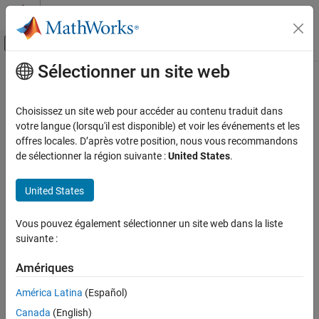
Passer au contenu
Centre d’aide MATLAB
Activer/désactiver l'affichage du menu d
Sélectionner un site web
Contenu principal
Accueil de la documentation
Wireless Communications
Choisissez un site web pour accéder au contenu traduit dans
votre langue (lorsqu'il est disponible) et voir les événements et les
offres locales. D’après votre position, nous vous recommandons
How useful was this information?
de sélectionner la région suivante :
United States
.
United States
Vous pouvez également sélectionner un site web dans la liste
suivante :
Amériques
América Latina
(Español)
Canada
(English)