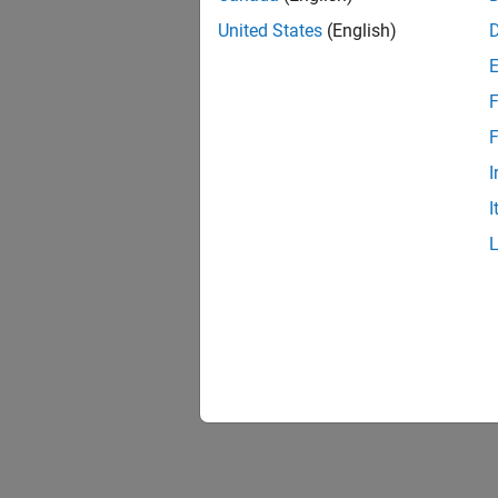
United States
(English)
F
F
I
I