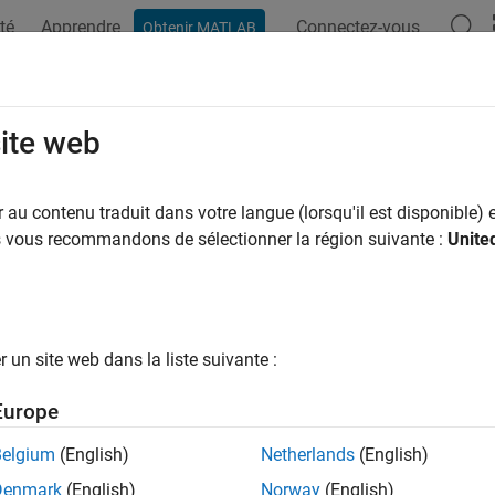
té
Apprendre
Connectez-vous
Obtenir MATLAB
ation
Examples
Functions
Blocks
Apps
Videos
site web
au contenu traduit dans votre langue (lorsqu'il est disponible) e
How useful was this informat
us vous recommandons de sélectionner la région suivante :
Unite
un site web dans la liste suivante :
Europe
Belgium
(English)
Netherlands
(English)
Denmark
(English)
Norway
(English)