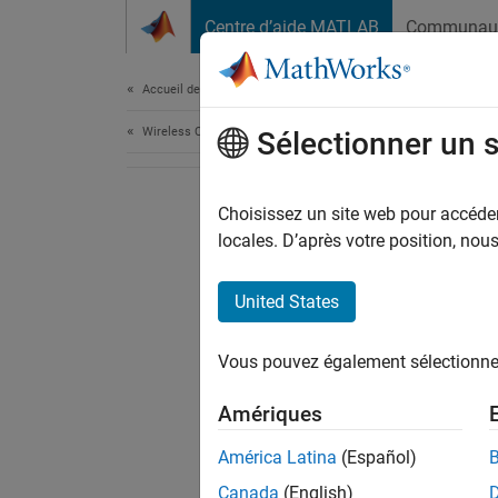
Passer au contenu
Centre d’aide MATLAB
Communau
Document
Accueil de la documentation
Wireless Communications
Sélectionner un 
Choisissez un site web pour accéder 
locales. D’après votre position, no
United States
Vous pouvez également sélectionner 
Amériques
América Latina
(Español)
Canada
(English)