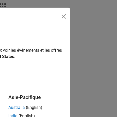
Answers
t voir les événements et les offres
ion?
d States
.
Asie-Pacifique
Australia
(English)
India
(English)