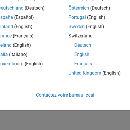
Deutschland
(Deutsch)
Österreich
(Deutsch)
España
(Español)
Portugal
(English)
inland
(English)
Sweden
(English)
rance
(Français)
Switzerland
reland
(English)
Deutsch
talia
(Italiano)
English
Luxembourg
(English)
Français
United Kingdom
(English)
Contactez votre bureau local