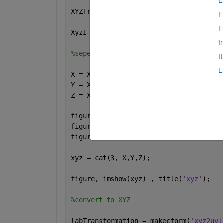
E
XYZTransformation = makecform(
'srgb2xy
F
F
XyzI = applycform(RgbI,XYZTransformati
I
%seperate X,Y,Z
I
L
X = XyzI(:,:,1);
Y = XyzI(:,:,2);
Z = XyzI(:,:,3);
figure, imshow(X) , title(
'X'
);
figure, imshow(Y) , title(
'Y'
);
figure, imshow(Z) , title(
'Z'
);
xyz = cat(3, X,Y,Z);
figure, imshow(xyz) , title(
'xyz'
);
%convert to XYZ
labTransformation = makecform(
'xyz2uvl