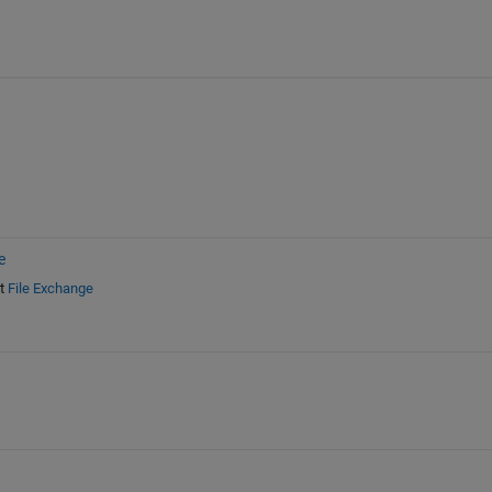
e
t
File Exchange