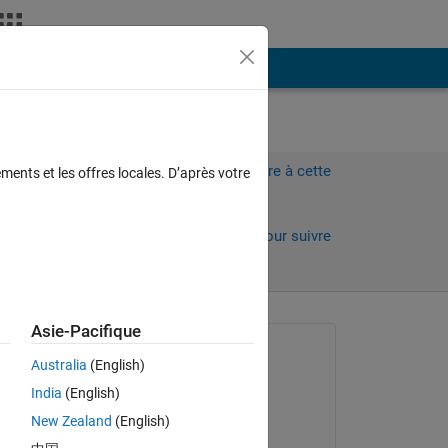
Plus
 i
Connectez-vous pour répondre à cette
ments et les offres locales. D’après votre
question.
Partager
Connectez-vous pour suivre
l’activité
Asie-Pacifique
 anciens
Question posée :
Australia
(English)
rky
India
(English)
le 22 Juin 2014
Copy
New Zealand
(English)
Commenté :