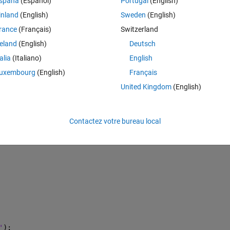
spaña
(Español)
Portugal
(English)
z'
); 
inland
(English)
Sweden
(English)
rance
(Français)
Switzerland
on);
reland
(English)
Deutsch
talia
(Italiano)
English
uxembourg
(English)
Français
United Kingdom
(English)
Contactez votre bureau local
'
);