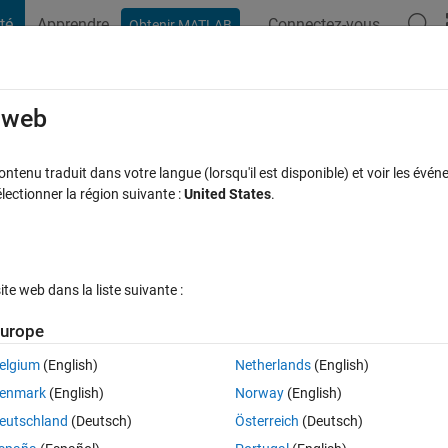
té
Apprendre
Connectez-vous
Obtenir MATLAB
t Playground
Discussions
Compétitions
Blogs
Publication
rcourir
FAQ MATLAB
Plus
e web
e to L*U*V* color space , Please tell am
tenu traduit dans votre langue (lorsqu'il est disponible) et voir les événe
ctionner la région suivante :
United States
.
ceptée
Mise à jour 16 Juil 2018
18 Vues (30 jours)
e web dans la liste suivante :
urope
Afficher commentaires plus
elgium
(English)
Netherlands
(English)
0 votes
Ouvrir dans MATLAB Online
enmark
(English)
Norway
(English)
Theme
eutschland
(Deutsch)
Österreich
(Deutsch)