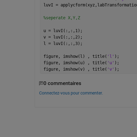
luvI = applycform(xyz,labTransformatio
%seperate X,Y,Z
u = luvI(:,:,1);
v = luvI(:,:,2);
l = luvI(:,:,3);
figure, imshow(l) , title(
'l'
);
figure, imshow(u) , title(
'u'
);
figure, imshow(v) , title(
'v'
);
0 commentaires
Connectez-vous pour commenter.