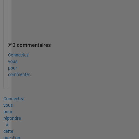
t
i
o
n
.
0 commentaires
Connectez-
vous
pour
commenter.
Connectez-
vous
pour
répondre
à
cette
question.