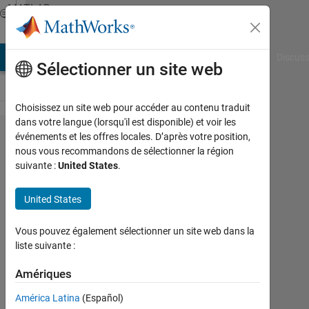
Passer au contenu
MATLAB
Answers
AB Answers
File Exchange
Cody
AI Chat Playground
Discuss
Sélectionner un site web
Choisissez un site web pour accéder au contenu traduit
dans votre langue (lorsqu'il est disponible) et voir les
How to
événements et les offres locales. D’après votre position,
nous vous recommandons de sélectionner la région
perform
suivante :
United States
.
grayscale
reconstruction
United States
by erosion
Vous pouvez également sélectionner un site web dans la
liste suivante :
rky
Amériques
22
Juin
América Latina
(Español)
2014