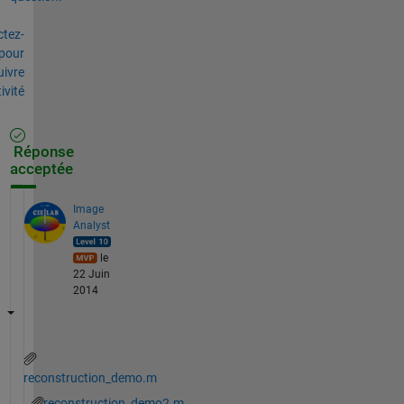
tez-
pour
uivre
tivité
Réponse
acceptée
Image
Analyst
le
22 Juin
2014
reconstruction_demo.m
reconstruction_demo2.m