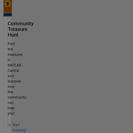
Community
Treasure
Hunt
Find
the
treasures
in
MATLAB
Central
and
discover
how
the
community
can
help
you!
Start
Hunting!