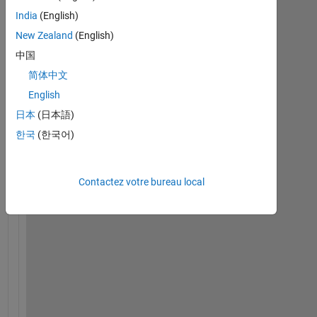
India
(English)
New Zealand
(English)
中国
简体中文
H
English
i 
日本
(日本語)
t
한국
(한국어)
h
e
r
Contactez votre bureau local
e
,
I 
h
a
v
e 
t