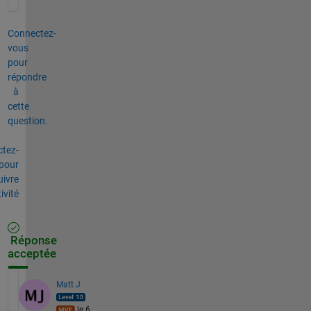
Connectez-
vous
pour
répondre
à
cette
question.
tez-
pour
uivre
tivité
Réponse
acceptée
Matt J
le 6