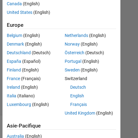
Canada
(English)
Sep
2021
United States
(English)
1
Réponse
Europe
Belgium
(English)
Netherlands
(English)
Réponse
Denmark
(English)
Norway
(English)
acceptée
Deutschland
(Deutsch)
Österreich
(Deutsch)
Mise
España
(Español)
Portugal
(English)
à
Finland
(English)
Sweden
(English)
jour
France
(Français)
Switzerland
7
Sep
Ireland
(English)
Deutsch
2021
Italia
(Italiano)
English
51 Vues
Luxembourg
(English)
Français
(30 jours)
United Kingdom
(English)
Asie-Pacifique
Australia
(English)