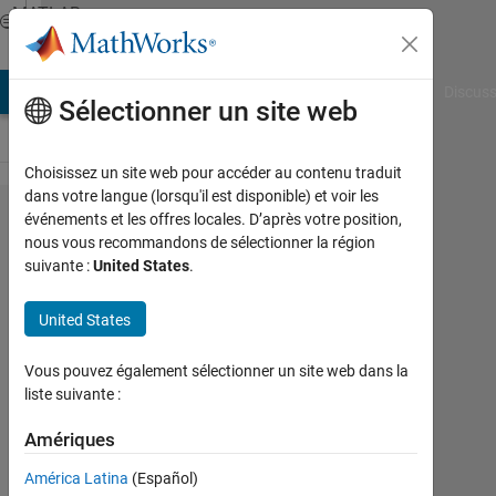
Passer au contenu
MATLAB
Answers
AB Answers
File Exchange
Cody
AI Chat Playground
Discuss
Sélectionner un site web
Choisissez un site web pour accéder au contenu traduit
dans votre langue (lorsqu'il est disponible) et voir les
Convert line
événements et les offres locales. D’après votre position,
nous vous recommandons de sélectionner la région
to pixels in
suivante :
United States
.
a image,
from
United States
coordenade
Vous pouvez également sélectionner un site web dans la
liste suivante :
Josep
Llobet
Amériques
América Latina
(Español)
6