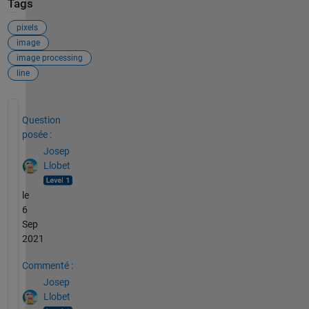
Tags
pixels
image
image processing
line
Voir également
Question
posée :
Josep
Llobet
le
6
Sep
2021
Commenté :
Josep
Llobet