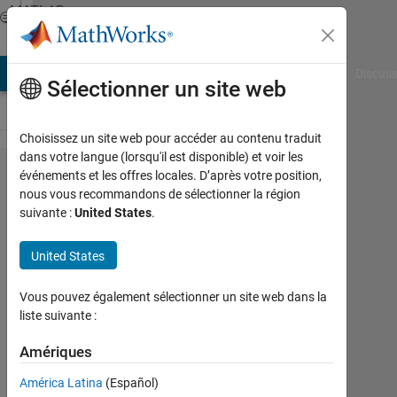
Passer au contenu
MATLAB
Answers
AB Answers
File Exchange
Cody
AI Chat Playground
Discuss
Sélectionner un site web
Choisissez un site web pour accéder au contenu traduit
dans votre langue (lorsqu'il est disponible) et voir les
How to
événements et les offres locales. D’après votre position,
nous vous recommandons de sélectionner la région
save
suivante :
United States
.
output
of
United States
double
Vous pouvez également sélectionner un site web dans la
loop as
liste suivante :
a
Amériques
matrix?
América Latina
(Español)