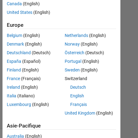
Canada
(English)
Ammy
19
United States
(English)
Sep
2021
Europe
1
Belgium
(English)
Netherlands
(English)
Réponse
Denmark
(English)
Norway
(English)
Réponse
Deutschland
(Deutsch)
Österreich
(Deutsch)
acceptée
España
(Español)
Portugal
(English)
Finland
(English)
Sweden
(English)
Mise
France
(Français)
Switzerland
à
jour
Ireland
(English)
Deutsch
20
Italia
(Italiano)
English
Sep
Luxembourg
(English)
Français
2021
United Kingdom
(English)
9 Vues
(30 jours)
Asie-Pacifique
Australia
(English)