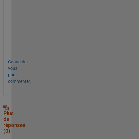
s
u
r
e
!  
.
Connectez-
vous
pour
commenter.
Plus
de
réponses
(0)