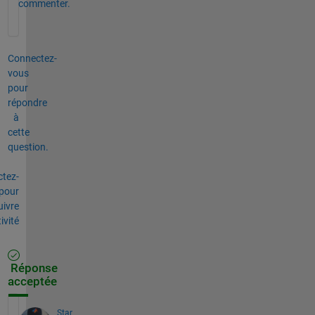
commenter.
Connectez-
vous
pour
répondre
à
cette
question.
tez-
pour
uivre
tivité
Réponse
acceptée
Star