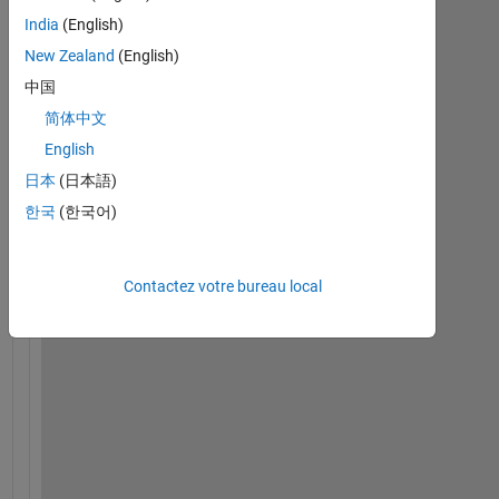
India
(English)
New Zealand
(English)
中国
简体中文
English
日本
(日本語)
f
한국
(한국어)
o
r 
i
Contactez votre bureau local
=
1
:
m
f
o
r 
j