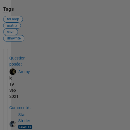
Tags
for loop
matrix
save
dlmwrite
Voir également
Question
posée :
Ammy
le
19
Sep
2021
Commenté :
Star
Strider