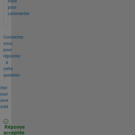
vous
pour
commenter.
Connectez-
vous
pour
répondre
à
cette
question.
tez-
pour
uivre
tivité
Réponse
acceptée