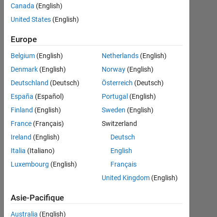
dots over
Canada
(English)
the
United States
(English)
heatmap?
Europe
Belgium
(English)
Netherlands
(English)
Abhishek
Denmark
(English)
Norway
(English)
Chakraborty
Deutschland
(Deutsch)
Österreich
(Deutsch)
27
Sep
España
(Español)
Portugal
(English)
2021
Finland
(English)
Sweden
(English)
1
France
(Français)
Switzerland
Réponse
Ireland
(English)
Deutsch
Réponse
Italia
(Italiano)
English
acceptée
Luxembourg
(English)
Français
United Kingdom
(English)
Mise
à
Asie-Pacifique
jour
28
Australia
(English)