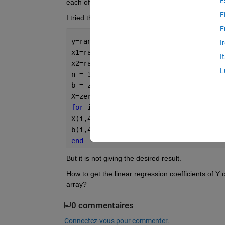
E
each of them is of 3420 rows and 1 column. 
F
I tried the following code:
F
y=rand([3420,28]);
I
x1=rand([3420,28]);
I
x2=rand([3420,28]);
L
n = 3420;
b = zeros(n,4);
X=zeros(n,4);
for 
i=1:n
X(i,4)=[ones([28,1]) x1(i,:)' x2(i,:)'
b(i,4)=(regress(y(i,:)',X(i,4)))';
end
But it is not giving the desired result. 
How to get the linear regression coefficients of Y
array? 
0 commentaires
Connectez-vous pour commenter.