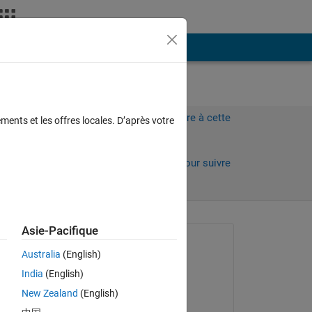
Plus
Connectez-vous pour répondre à cette
ments et les offres locales. D’après votre
question.
ours)
Partager
Connectez-vous pour suivre
l’activité
Asie-Pacifique
Question posée :
Australia
(English)
Abhishek Chakraborty
India
(English)
le 29 Oct 2021
of 
New Zealand
(English)
or 
Commenté :