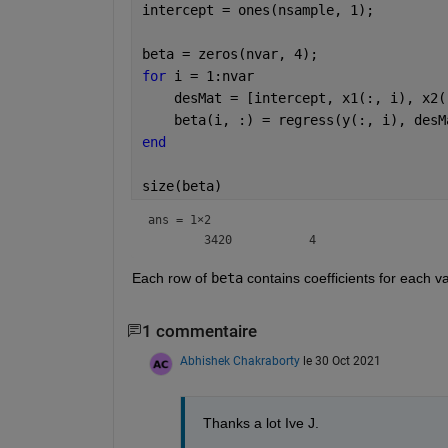
intercept = ones(nsample, 1);
beta = zeros(nvar, 4);
for 
i = 1:nvar
    desMat = [intercept, x1(:, i), x2(
    beta(i, :) = regress(y(:, i), desM
end
size(beta)
ans =
1×2
Each row of 
beta
 contains coefficients for each va
1 commentaire
Abhishek Chakraborty
le 30 Oct 2021
Thanks a lot Ive J. 