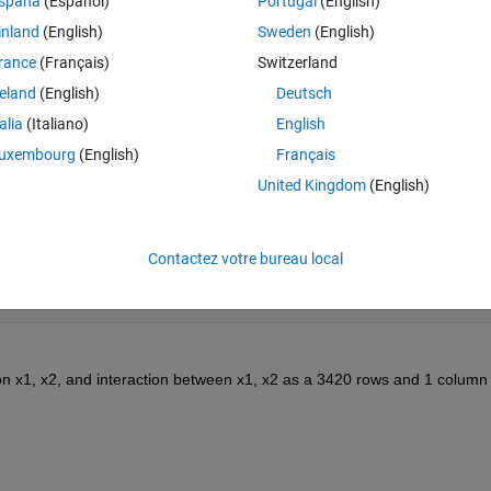
spaña
(Español)
Portugal
(English)
inland
(English)
Sweden
(English)
rance
(Français)
Switzerland
Theme
reland
(English)
Deutsch
talia
(Italiano)
English
uxembourg
(English)
Français
United Kingdom
(English)
 (x1(i,:).*x2(i,:))'];
Contactez votre bureau local
 on x1, x2, and interaction between x1, x2 as a 3420 rows and 1 column 