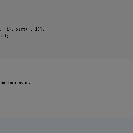
:, i), xInt(:, i)];
at);
riables in 
nvar.