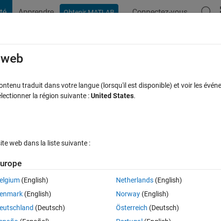
té
Apprendre
Connectez-vous
Obtenir MATLAB
t Playground
Discussions
Compétitions
Blogs
Publication
rcourir
FAQ MATLAB
Plus
e web
r regression coefficients?
tenu traduit dans votre langue (lorsqu'il est disponible) et voir les événe
ctionner la région suivante :
United States
.
Réponse acceptée
Mise à jour 30 Oct 2021
nse
14 Vues (30 j
e web dans la liste suivante :
urope
elgium
(English)
Netherlands
(English)
0 votes
Ouvrir dans MATLAB Online
enmark
(English)
Norway
(English)
ows and 29 columns. I want the row wise linear regression coefficients 
eutschland
(Deutsch)
Österreich
(Deutsch)
 for their corresponding rows such that the regression coefficient term f