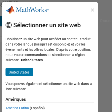
Passer au contenu
MATLAB
Answers
AB Answers
File Exchange
Cody
AI Chat Playground
Discuss
Sélectionner un site web
Choisissez un site web pour accéder au contenu traduit
dans votre langue (lorsqu'il est disponible) et voir les
change
événements et les offres locales. D’après votre position,
nous vous recommandons de sélectionner la région
the
suivante :
United States
.
origin
of a
United States
graph
Vous pouvez également sélectionner un site web dans la
liste suivante :
Cem
Eren
Amériques
Aslan
América Latina
(Español)
9