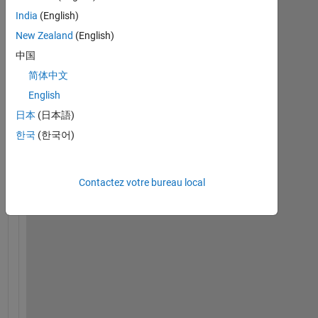
India
(English)
New Zealand
(English)
中国
简体中文
H
English
i
日本
(日本語)
,
한국
(한국어)
I 
w
Contactez votre bureau local
a
n
t 
t
o 
d
r
a
w 