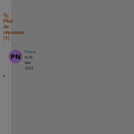
Plus
de
réponses
(1)
Phong
le 28
Mai
2023
% 
I
'
m 
N
g