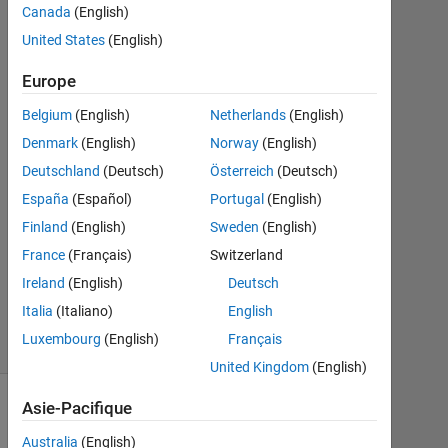
Canada
(English)
Nov
2021
United States
(English)
2
Réponses
Europe
Belgium
(English)
Netherlands
(English)
Réponse
Denmark
(English)
Norway
(English)
acceptée
Deutschland
(Deutsch)
Österreich
(Deutsch)
Mise
España
(Español)
Portugal
(English)
à
Finland
(English)
Sweden
(English)
jour
France
(Français)
Switzerland
28
Mai
Ireland
(English)
Deutsch
2023
Italia
(Italiano)
English
6 Vues
Luxembourg
(English)
Français
(30 jours)
United Kingdom
(English)
Asie-Pacifique
Australia
(English)