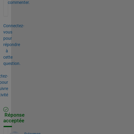
commenter.
Connectez-
vous
pour
répondre
à
cette
question.
tez-
pour
uivre
tivité
Réponse
acceptée
Sulaymon