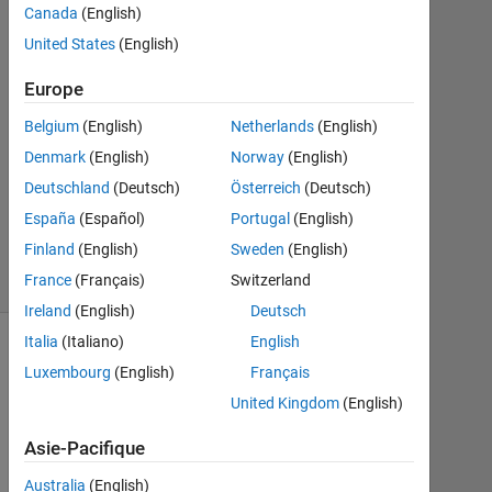
Canada
(English)
2021
2
United States
(English)
Réponses
Europe
Mise
Belgium
(English)
Netherlands
(English)
à
Denmark
(English)
Norway
(English)
jour
17
Deutschland
(Deutsch)
Österreich
(Deutsch)
Nov
España
(Español)
Portugal
(English)
2021
Finland
(English)
Sweden
(English)
27 Vues
France
(Français)
Switzerland
(30 jours)
Ireland
(English)
Deutsch
Italia
(Italiano)
English
Afficher
Luxembourg
(English)
Français
commentaires
United Kingdom
(English)
plus
anciens
Asie-Pacifique
Australia
(English)