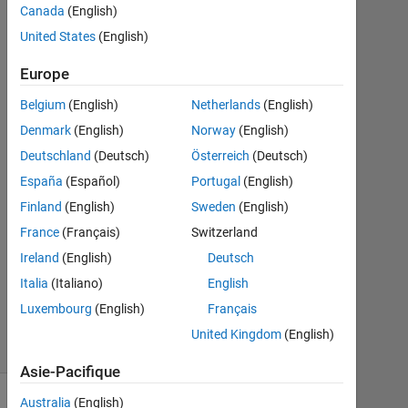
Ahmed
Canada
(English)
22
United States
(English)
Nov
2021
Europe
1
Réponse
Belgium
(English)
Netherlands
(English)
Denmark
(English)
Norway
(English)
Réponse
Deutschland
(Deutsch)
Österreich
(Deutsch)
acceptée
España
(Español)
Portugal
(English)
Mise
Finland
(English)
Sweden
(English)
à
France
(Français)
Switzerland
jour
Ireland
(English)
Deutsch
22
Italia
(Italiano)
English
Déc
2022
Luxembourg
(English)
Français
7 Vues
United Kingdom
(English)
(30 jours)
Asie-Pacifique
Australia
(English)