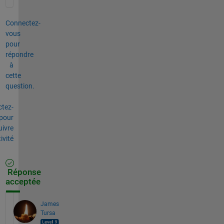
Connectez-
vous
pour
répondre
à
cette
question.
tez-
pour
uivre
tivité
Réponse
acceptée
James
Tursa