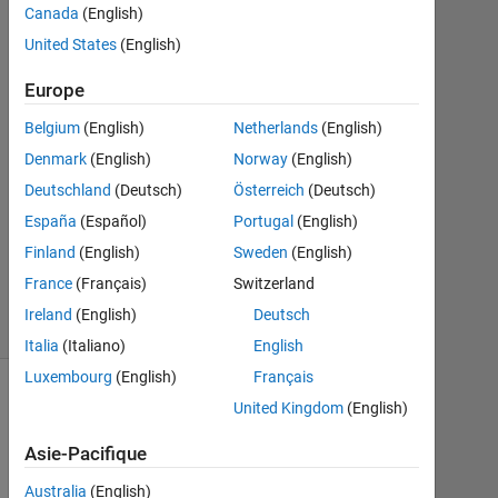
1
Canada
(English)
Réponse
United States
(English)
Réponse
Europe
acceptée
Belgium
(English)
Netherlands
(English)
Mise
Denmark
(English)
Norway
(English)
à
Deutschland
(Deutsch)
Österreich
(Deutsch)
jour
España
(Español)
Portugal
(English)
6
Finland
(English)
Sweden
(English)
Nov
2014
France
(Français)
Switzerland
6 Vues
Ireland
(English)
Deutsch
(30 jours)
Italia
(Italiano)
English
Luxembourg
(English)
Français
United Kingdom
(English)
Asie-Pacifique
Australia
(English)