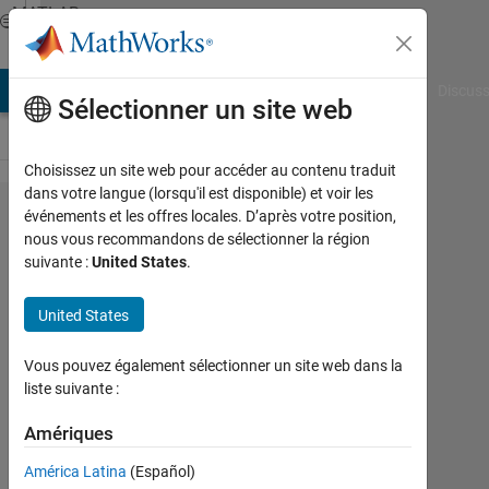
Passer au contenu
MATLAB
Answers
AB Answers
File Exchange
Cody
AI Chat Playground
Discuss
Sélectionner un site web
Choisissez un site web pour accéder au contenu traduit
dans votre langue (lorsqu'il est disponible) et voir les
how
événements et les offres locales. D’après votre position,
nous vous recommandons de sélectionner la région
create an
suivante :
United States
.
array
33x2000?
United States
Vous pouvez également sélectionner un site web dans la
Carlos
liste suivante :
Batista
6
Amériques
Nov
2014
América Latina
(Español)