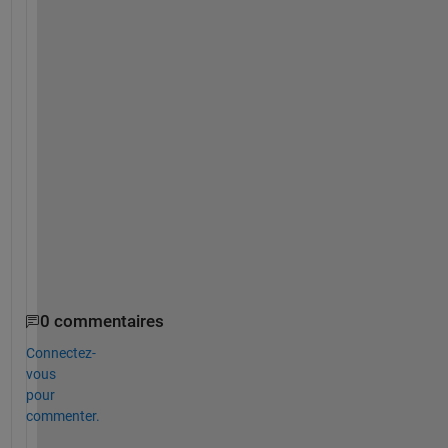
n
s
i
o
n
s 
3
3
X
2
0
0
0
?
0 commentaires
Connectez-
vous
pour
commenter.