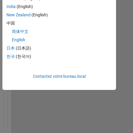
India
(English)
New Zealand
(English)
中国
h
e
简体中文
l
English
l
日本
(日本語)
o 
u
한국
(한국어)
s
e
r
Contactez votre bureau local
s
!
S
o
r
r
y 
t