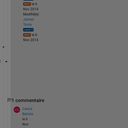
le 6
Nov 2014
Modifié(e) :
James
Tursa
le 6
Nov 2014
A = zeros(33,2000);
A = ones(33,2000);
A = nan(33,2000);
etc.
1 commentaire
Carlos
Batista
le 6
Nov