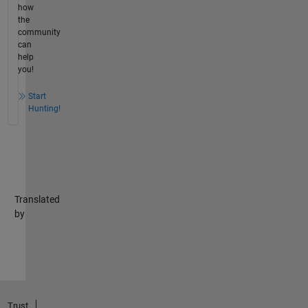
how
the
community
can
help
you!
Start
Hunting!
Translated
by
Trust