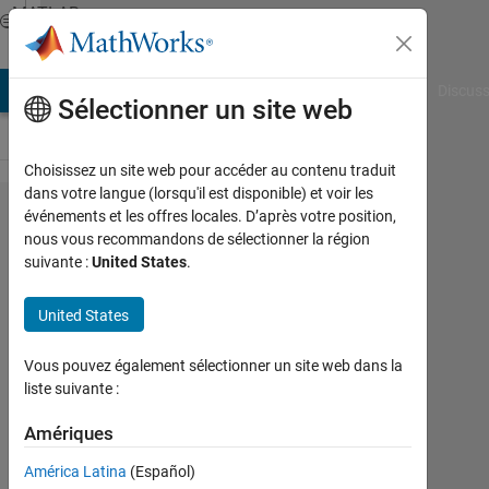
Passer au contenu
MATLAB
Answers
AB Answers
File Exchange
Cody
AI Chat Playground
Discuss
Sélectionner un site web
Choisissez un site web pour accéder au contenu traduit
dans votre langue (lorsqu'il est disponible) et voir les
create
événements et les offres locales. D’après votre position,
nous vous recommandons de sélectionner la région
multi
suivante :
United States
.
mask
using
United States
ROI
Vous pouvez également sélectionner un site web dans la
Freehand
liste suivante :
Amériques
Amir
Azadeh
América Latina
(Español)
Ranjbar