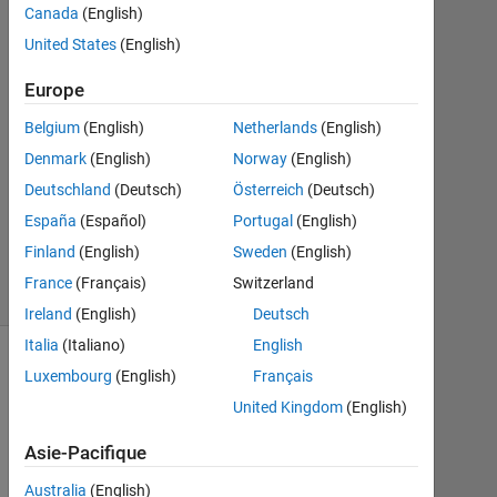
Nov
Canada
(English)
2014
United States
(English)
2
Réponses
Europe
Mise
Belgium
(English)
Netherlands
(English)
à
Denmark
(English)
Norway
(English)
jour
Deutschland
(Deutsch)
Österreich
(Deutsch)
19
Jan
España
(Español)
Portugal
(English)
2019
Finland
(English)
Sweden
(English)
33 Vues
France
(Français)
Switzerland
(30 jours)
Ireland
(English)
Deutsch
Italia
(Italiano)
English
Luxembourg
(English)
Français
United Kingdom
(English)
Asie-Pacifique
Australia
(English)