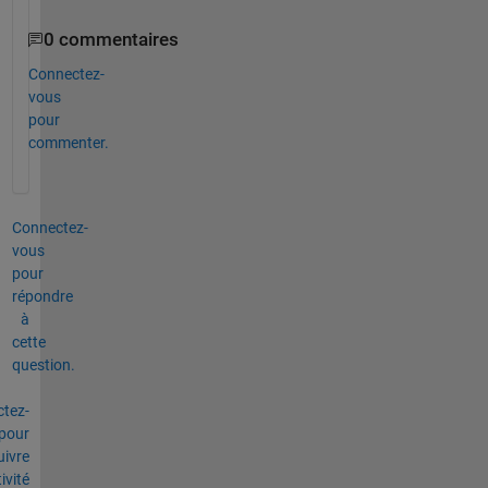
0 commentaires
Connectez-
vous
pour
commenter.
Connectez-
vous
pour
répondre
à
cette
question.
tez-
pour
uivre
tivité