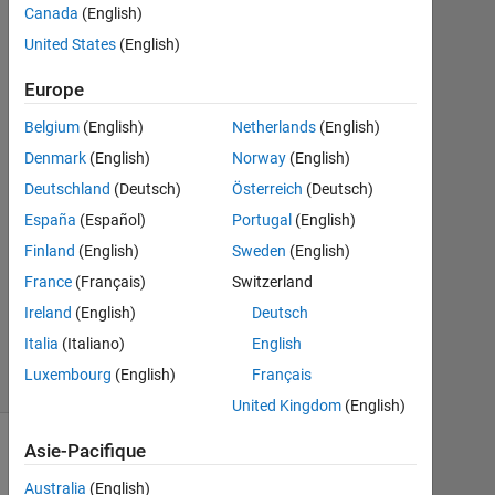
Canada
(English)
Fév
2022
United States
(English)
1
Réponse
Europe
Belgium
(English)
Netherlands
(English)
Réponse
Denmark
(English)
Norway
(English)
acceptée
Deutschland
(Deutsch)
Österreich
(Deutsch)
Mise
España
(Español)
Portugal
(English)
à
Finland
(English)
Sweden
(English)
jour
France
(Français)
Switzerland
21
Fév
Ireland
(English)
Deutsch
2022
Italia
(Italiano)
English
3 Vues
Luxembourg
(English)
Français
(30 jours)
United Kingdom
(English)
Asie-Pacifique
Australia
(English)