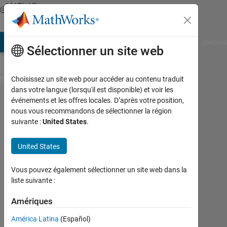
Passer au contenu
MATLAB
Answers
AB Answers
File Exchange
Cody
AI Chat Playground
Discuss
Sélectionner un site web
Choisissez un site web pour accéder au contenu traduit
dans votre langue (lorsqu'il est disponible) et voir les
Trying to
événements et les offres locales. D’après votre position,
nous vous recommandons de sélectionner la région
install a
suivante :
United States
.
MATLAB
Runtime
United States
executable
Vous pouvez également sélectionner un site web dans la
liste suivante :
Josep
Llobet
Amériques
América Latina
(Español)
21