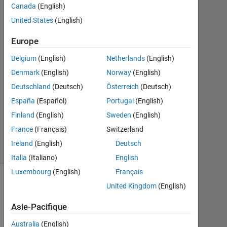
2
Canada
(English)
Réponses
United States
(English)
Réponse
Europe
acceptée
Belgium
(English)
Netherlands
(English)
Mise
Denmark
(English)
Norway
(English)
à
Deutschland
(Deutsch)
Österreich
(Deutsch)
jour
España
(Español)
Portugal
(English)
6
Finland
(English)
Sweden
(English)
Nov
2022
France
(Français)
Switzerland
12 Vues
Ireland
(English)
Deutsch
(30 jours)
Italia
(Italiano)
English
Luxembourg
(English)
Français
United Kingdom
(English)
Asie-Pacifique
Australia
(English)