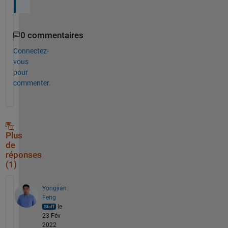
0 commentaires
Connectez-
vous
pour
commenter.
Plus
de
réponses
(1)
Yongjian
Feng
le
23 Fév
2022