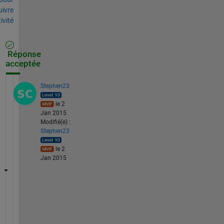
uivre
tivité
Réponse
acceptée
Stephen23
le 2
Jan 2015
Modifié(e) :
Stephen23
le 2
Jan 2015
W
h