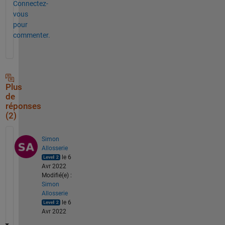
Connectez-
vous
pour
commenter.
Plus
de
réponses
(2)
Simon
Allosserie
le 6
Avr 2022
Modifié(e) :
Simon
Allosserie
le 6
Avr 2022