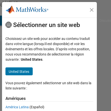
Passer au contenu
MATLAB
Answers
AB Answers
File Exchange
Cody
AI Chat Playground
Discuss
Sélectionner un site web
Choisissez un site web pour accéder au contenu traduit
dans votre langue (lorsqu'il est disponible) et voir les
How to
événements et les offres locales. D’après votre position,
nous vous recommandons de sélectionner la région
change x-
suivante :
United States
.
axis ticks
labels in
United States
stackedplot?
Vous pouvez également sélectionner un site web dans la
liste suivante :
Ammy
Amériques
6
Avr
América Latina
(Español)
2022