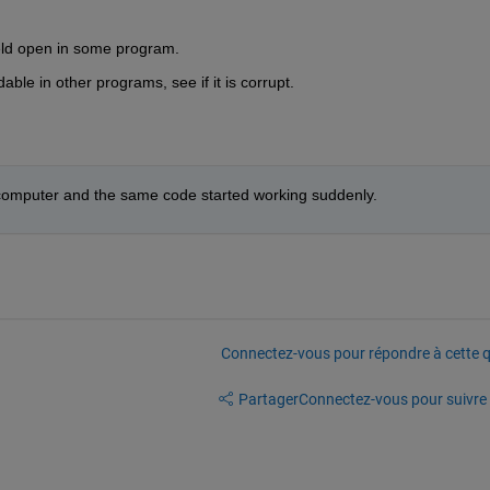
held open in some program.
able in other programs, see if it is corrupt.
e computer and the same code started working suddenly. 
Connectez-vous pour répondre à cette q
Partager
Connectez-vous pour suivre l