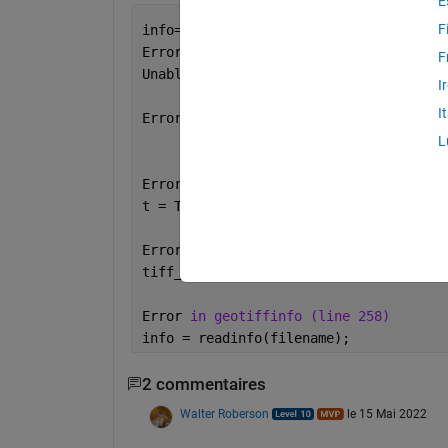
E
F
info=geotiffinfo(
"E:\MODIS 8 Day GPP D
Error 
using tifflib
F
Unable 
to open TIFF file "E:\MODIS 8 D
I
I
Error 
in Tiff (line 660)
            obj.FileID = tifflib(
'open
L
Error 
in geotiffinfo>tiffinfo (line 30
t = Tiff(filename);
Error 
in geotiffinfo>readinfo (line 27
tiff_info = tiffinfo(filename);
Error 
in geotiffinfo (line 258)
info = readinfo(filename);
2 commentaires
Walter Roberson
le 15 Mai 2022