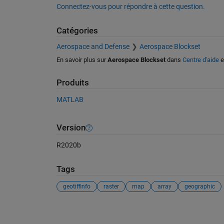
Connectez-vous pour répondre à cette question.
Catégories
Aerospace and Defense
Aerospace Blockset
En savoir plus sur
Aerospace Blockset
dans
Centre d'aide
e
Produits
MATLAB
Version
R2020b
Tags
geotiffinfo
raster
map
array
geographic
Voir également