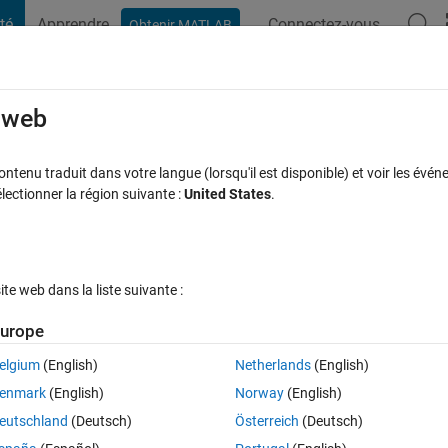
té
Apprendre
Connectez-vous
Obtenir MATLAB
t Playground
Discussions
Compétitions
Blogs
Publication
rcourir
FAQ MATLAB
Plus
e web
 working suddenly. How to correct the e
tenu traduit dans votre langue (lorsqu'il est disponible) et voir les événe
ctionner la région suivante :
United States
.
Mise à jour 15 Mai 2022
onses
6 Vues (30 jours)
e web dans la liste suivante :
urope
elgium
(English)
Netherlands
(English)
0 votes
Ouvrir dans MATLAB Online
enmark
(English)
Norway
(English)
and lon of a geotiff file. It was working well till last night but suddenly i
eutschland
(Deutsch)
Österreich
(Deutsch)
his: