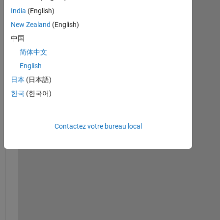
n 
India
(English)
t
New Zealand
(English)
h
e 
中国
m
简体中文
a
English
i
n
日本
(日本語)
.
한국
(한국어)
c
u 
f
Contactez votre bureau local
i
l
e
, 
I 
d
e
f
i