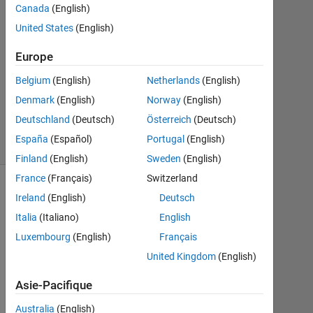
Réponses
Canada
(English)
United States
(English)
Mise
à
Europe
jour
Belgium
(English)
Netherlands
(English)
27
Juin
Denmark
(English)
Norway
(English)
2022
Deutschland
(Deutsch)
Österreich
(Deutsch)
1 Vue
España
(Español)
Portugal
(English)
(30 jours)
Finland
(English)
Sweden
(English)
France
(Français)
Switzerland
Ireland
(English)
Deutsch
Italia
(Italiano)
English
Luxembourg
(English)
Français
United Kingdom
(English)
Asie-Pacifique
I
Australia
(English)