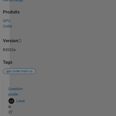
File Exchange
Produits
GPU
Coder
Version
R2022a
Tags
gpu coder main.cu
Voir également
Question
posée :
Liwei
le
27