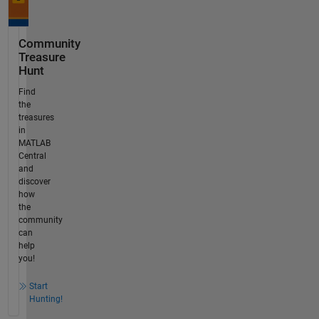
Community
Treasure
Hunt
Find
the
treasures
in
MATLAB
Central
and
discover
how
the
community
can
help
you!
Start
Hunting!