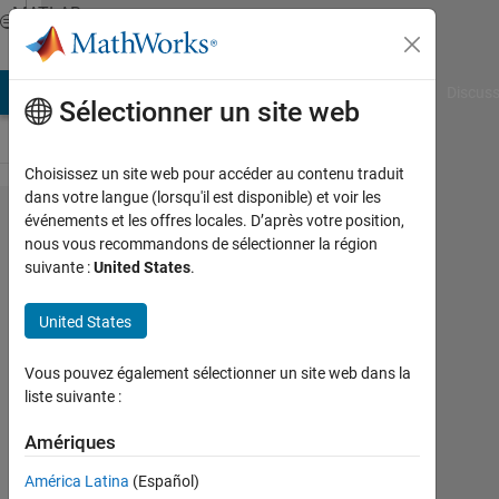
Passer au contenu
MATLAB
Answers
AB Answers
File Exchange
Cody
AI Chat Playground
Discuss
Sélectionner un site web
Choisissez un site web pour accéder au contenu traduit
dans votre langue (lorsqu'il est disponible) et voir les
how to pass the
événements et les offres locales. D’après votre position,
nous vous recommandons de sélectionner la région
variable to the
suivante :
United States
.
categoryNames
in GPU coder?
United States
Vous pouvez également sélectionner un site web dans la
Liwei
liste suivante :
27
Juin
Amériques
2022
América Latina
(Español)
0