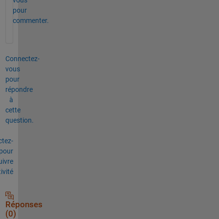
pour
commenter.
Connectez-
vous
pour
répondre
à
cette
question.
tez-
pour
uivre
tivité
Réponses
(0)