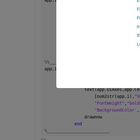
E
if 
app.i>1                
F
                addpoints(app.hnext,ap
F
                text(app.UIAxes,app.Ce
I
                [num2str(app.i),
"Voloc
"bold"
,
"Color"
,
'y'
,
...
I
'BackgroundColor'
,[1 1
L
                drawnow
end
%%___________________________This is t
app.i=app.i+1;
if 
app.i>1 
                addpoints(app.hnext,ap
                text(app.UIAxes,app.Ce
                    [num2str(app.i),
"V
"FontWeight"
,
"bold
'BackgroundColor'
,
                drawnow
end 
%_________________________            