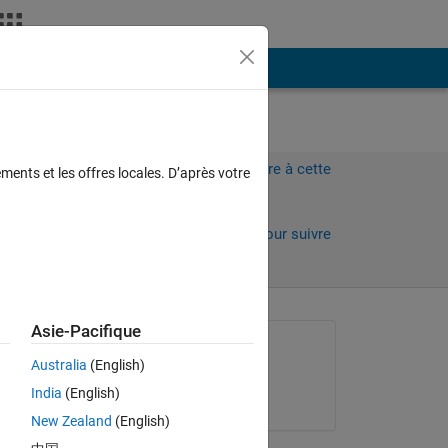
Plus
Connectez-vous pour répondre à cette
ments et les offres locales. D’après votre
question.
Partager
Connectez-vous pour suivre
l’activité
Asie-Pacifique
Question posée :
Australia
(English)
Amir Azadeh Ranjbar
India
(English)
le 19 Août 2022
Copy
New Zealand
(English)