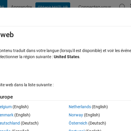
té
Apprendre
Connectez-vous
Obtenir MATLAB
t Playground
Discussions
Compétitions
Blogs
Publication
rcourir
FAQ MATLAB
Plus
e web
e and Delete the next point
tenu traduit dans votre langue (lorsqu'il est disponible) et voir les événe
ctionner la région suivante :
United States
.
onses
14 Vues (30 jours)
e web dans la liste suivante :
urope
elgium
(English)
Netherlands
(English)
0 votes
Ouvrir dans MATLAB Online
enmark
(English)
Norway
(English)
Theme
eutschland
(Deutsch)
Österreich
(Deutsch)
ous point______________