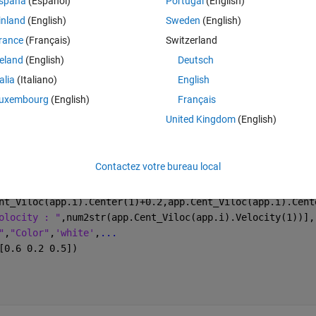
spaña
(Español)
Portugal
(English)
inland
(English)
Sweden
(English)
p.Cent_Viloc(app.i).Center(1),app.Cent_Viloc(app.i).Cent
rance
(Français)
Switzerland
nt_Viloc(app.i).Center(1)+0.2,app.Cent_Viloc(app.i).Cent
reland
(English)
Deutsch
ity : "
,num2str(app.Cent_Viloc(app.i).Velocity(1))],
"Fon
talia
(Italiano)
English
 1])
uxembourg
(English)
Français
United Kingdom
(English)
o return to the next point
Contactez votre bureau local
p.Cent_Viloc(app.i).Center(1),app.Cent_Viloc(app.i).Cent
nt_Viloc(app.i).Center(1)+0.2,app.Cent_Viloc(app.i).Cent
olocity : "
,num2str(app.Cent_Viloc(app.i).Velocity(1))],
"
,
"Color"
,
'white'
,
...
[0.6 0.2 0.5])
      