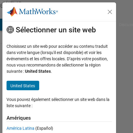
Passer au contenu
MATLAB
Answers
AB Answers
File Exchange
Cody
AI Chat Playground
Discuss
Sélectionner un site web
Choisissez un site web pour accéder au contenu traduit
dans votre langue (lorsqu'il est disponible) et voir les
How do
événements et les offres locales. D’après votre position,
nous vous recommandons de sélectionner la région
I
suivante :
United States
.
modify
my x
United States
data to
Vous pouvez également sélectionner un site web dans la
be a
liste suivante :
specific
Amériques
length?
América Latina
(Español)