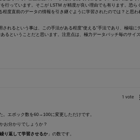
を行っています。そこが LSTM が精度が良い理由でも有ります。恐ら
場合、ある程度直前のデータの情報を引き継ぐように学習されたのでは？と思わ
ルトで適用されるという事は、この手法がある程度”使える”手法であり、極端に
であるということだと思います。注意点は、極力データバッチ毎のサイ
1 vote
した。エポック数を60→100に変更しただけです。
が何かお分かりでしょうか？
繰り返して学習させるか
」の数です。