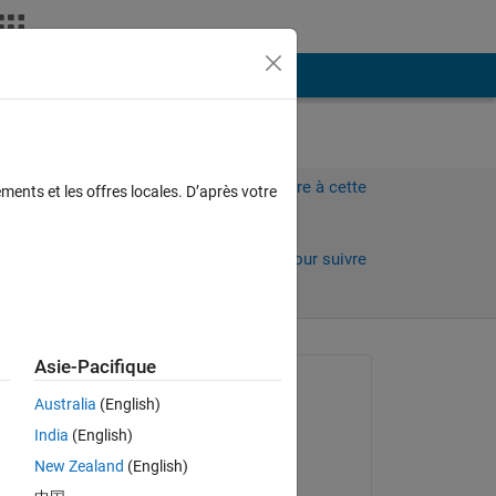
Plus
Connectez-vous pour répondre à cette
ments et les offres locales. D’après votre
question.
Partager
Connectez-vous pour suivre
l’activité
 anciens
Asie-Pacifique
Question posée :
Australia
(English)
陽太 黒尾
India
(English)
le 8 Nov 2022
New Zealand
(English)
Commenté :