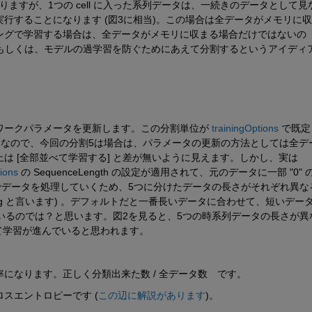
と分かりますが、1つの cell に入った系列データは、一続きのデータとして見
行することになります (図3に相当)。この場合は全データがメモリに
ングで学習する場合は、全データがメモリに収まる場合だけではないの
(もしくは、モデルの過学習を防ぐためにあえて分割するというアイディ
ワークパラメータを更新します。この分割単位が 
trainingOptions
 で既
すと 128 なので、今回の分割5は場合は、パラメータの更新の方法としては全デ
 [全部並べて学習する] と差が無いように見えます。しかし、実は 
ions
 の SequenceLength の設定が適用されて、元のデータに一部 "0" 
じ方式でデータを処理していくため、5つに分けたデータの長さがそれぞれ異な
ing と言います) 。デフォルトだと一番長いデータに合わせて、短いデー
ているのでは？と思います。図2を見ると、5つの時系列データの長さが異
れて学習が進んでいると思われます。
になります。正しく分類出来た数 / 全データ数　です。
スエントロピーです (
この辺に解説があります
)。