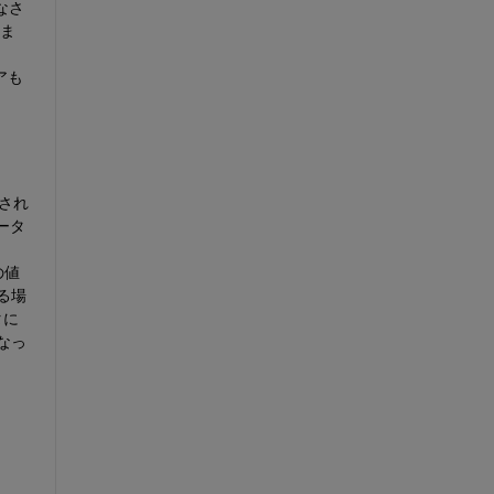
なさ
収ま
アも
定され
ータ
の値
る場
タに
なっ