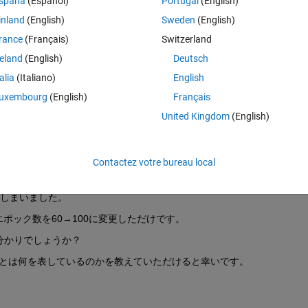
spaña
(Español)
Portugal
(English)
速度データを使用して、[座る→立つ→歩く→走る→踊る]という1連の
inland
(English)
Sweden
(English)
含まれる5つの動作を1動作づつ切り出して、1動作を1データとして作成
rance
(Français)
Switzerland
reland
(English)
Deutsch
図1の2行目のセル配列のデータ5動作を1動作づつに分けたもの)
talia
(Italiano)
English
のデータとして格納されているのを、
図2
のように1動作づつを5つのデー
uxembourg
(English)
Français
ラベルもセル配列として同じように格納しています。
United Kingdom
(English)
Contactez votre bureau local
つの動作データが1つのデータとなっているものを学習させたところ、
図
の1動作づつを5つのデータに分けて作成したものを学習させたところ、
てしまいました。
エポック数を60→100に変更しただけです。
分かりでしょうか？
とは何を表しているのかを教えていただけると幸いです。