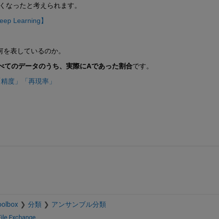
が悪くなったと考えられます。
 Learning】
何を表しているのか。
べてのデータのうち、実際にAであった割合
です。
「精度」「再現率」
oolbox
分類
アンサンブル分類
File Exchange