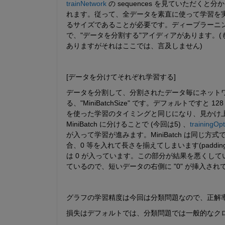
trainNetwork
 の sequences を見ていただく
れます。従って、全データを素直に使って学習を実
るサイズであることが必要です。ディープラーニ
で、"データを分割する"アイディアがあります。
ありますがそれはここでは、言及しません)
[データを分けてそれぞれ学習する]
データを分割して、分割されたデータ毎にネット
る、"MiniBatchSize" です。デフォルトで
を使った学習のタイミングと同じになり、見かけ上は
MiniBatch に分けることで (今回は5) 、
trainingOpt
が入って学習が進みます。MiniBatch は同
合、0 等を入れて長さを揃えてしまいます(padd
は 0 が入っています。この部分が結果を悪くし
ているので、短いデータの右側に "0" が挿入さ
グラフの学習精度は今回は分類問題なので、正解率
損失はデフォルトでは、分類問題では一般的なクロ