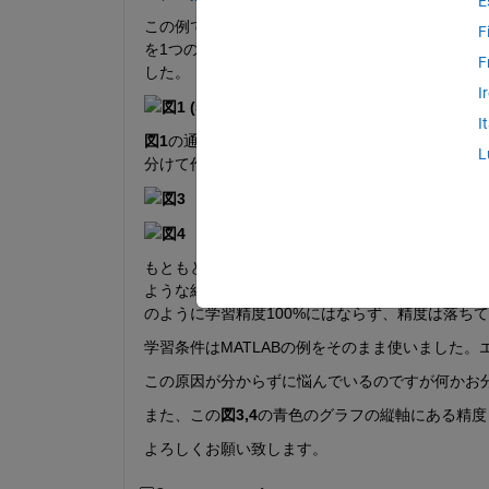
E
この例ではもともとスマートフォンから得られる加
F
を1つのデータにしています。この1つのデータに
F
した。
I
図1 (5動作6個の加速度データ)
図2 (
I
図1
の通りにセル配列として5動作のデータを1つ
L
分けて作成し、ネットワークに学習させました。
図3
図4
もともとこの例にあったような構成である
図1
の5
ような結果になり、学習精度は100%ですが、
図2
のように学習精度100%にはならず、精度は落ち
学習条件はMATLABの例をそのまま使いました。
この原因が分からずに悩んでいるのですが何かお
また、この
図3,4
の青色のグラフの縦軸にある精度
よろしくお願い致します。