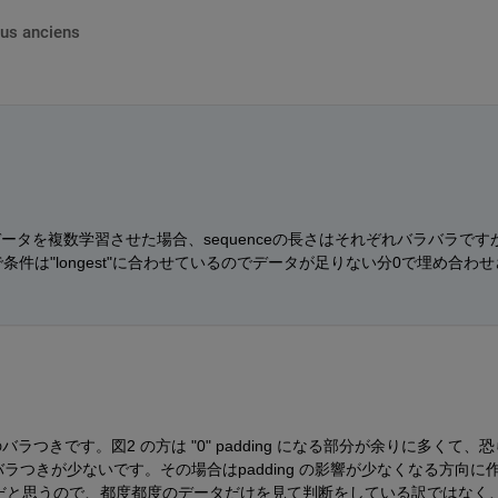
lus anciens
タを複数学習させた場合、sequenceの長さはそれぞれバラバラです
条件は"longest"に合わせているのでデータが足りない分0で埋め合わせ
バラつきです。図2 の方は "0" padding になる部分が余りに多くて、
ラつきが少ないです。その場合はpadding の影響が少なくなる方向に
M だと思うので、都度都度のデータだけを見て判断をしている訳ではなく