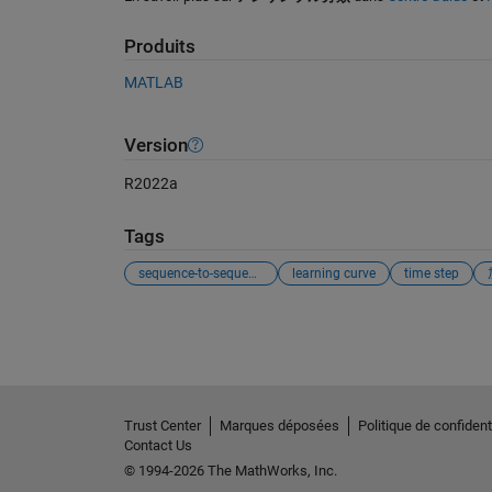
Produits
MATLAB
Version
R2022a
Tags
sequence-to-sequence
learning curve
time step
Voir également
Trust Center
Marques déposées
Politique de confidenti
Contact Us
© 1994-2026 The MathWorks, Inc.