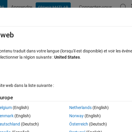
té
Apprendre
Connectez-vous
Obtenir MATLAB
t Playground
Discussions
Compétitions
Blogs
Publication
rcourir
FAQ MATLAB
Plus
e web
tenu traduit dans votre langue (lorsqu'il est disponible) et voir les événe
ctionner la région suivante :
United States
.
se acceptée
Mise à jour 11 Nov 2022
7 Vues (30 jours)
e web dans la liste suivante :
Afficher commentaires plus
urope
elgium
(English)
Netherlands
(English)
0 votes
enmark
(English)
Norway
(English)
to-sequence分類」の例を少しいじりました。
eutschland
(Deutsch)
Österreich
(Deutsch)
quence-to-sequence-classification-using-deep-learning.html