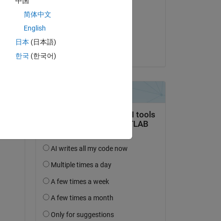
中国
Hiro Yoshino
流れ
简体中文
le 11 Nov 2022
しま
English
Acceptée :
日本
(日本語)
Hiro Yoshino
한국
(한국어)
タに
3
の
図4