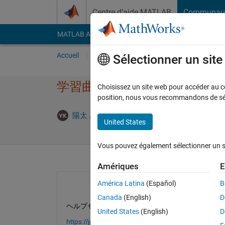
Passer au contenu
Centre d’aide MATLAB
Communau
MATLAB Answers
File Exchange
Cody
AI Cha
Accueil
Poser une question
Répondre
Pa
Sélectionner un sit
学習曲線において精度の意味
Choisissez un site web pour accéder au con
position, nous vous recommandons de séle
Répon
陽太 黒尾
8 Nov 2022
2 Réponses
United States
Vous pouvez également sélectionner un sit
Amériques
E
América Latina
(Español)
B
Canada
(English)
D
ヘルプセンターの「深層学習を使用したsequence-
United States
(English)
D
https://jp.mathworks.com/help/deeplearning/ug/se