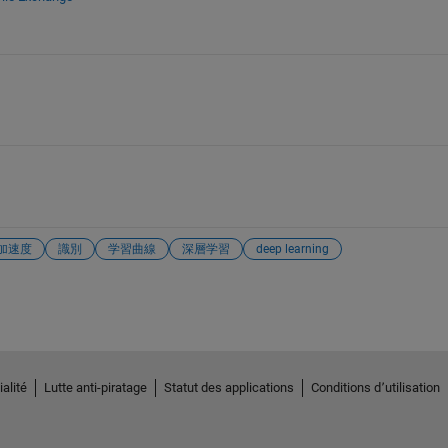
加速度
識別
学習曲線
深層学習
deep learning
alité
Lutte anti-piratage
Statut des applications
Conditions d՚utilisation