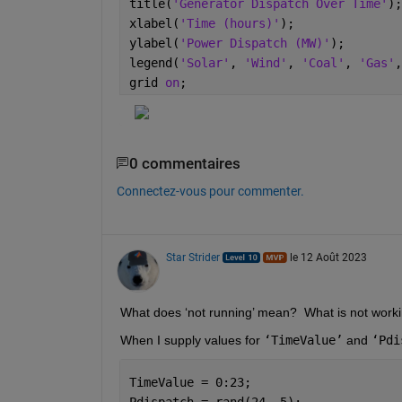
title(
'Generator Dispatch Over Time'
);
xlabel(
'Time (hours)'
);
ylabel(
'Power Dispatch (MW)'
);
legend(
'Solar'
, 
'Wind'
, 
'Coal'
, 
'Gas'
,
grid 
on
;
0 commentaires
Connectez-vous pour commenter.
Star Strider
le 12 Août 2023
What does ‘not running’ mean?  What is not workin
When I supply values for 
‘TimeValue’
 and 
‘Pdi
TimeValue = 0:23;