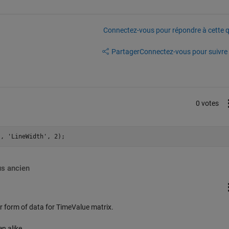
Connectez-vous pour répondre à cette q
Partager
Connectez-vous pour suivre l
0 votes
us ancien
r form of data for TimeValue matrix.
en alike.