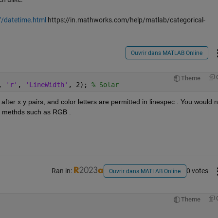
f/datetime.html
https://in.mathworks.com/help/matlab/categorical-
Ouvrir dans MATLAB Online
Theme
, 
'r'
, 
'LineWidth'
, 2); 
% Solar
c after x y pairs, and color letters are permitted in linespec . You would n
her methds such as RGB .
Ran in:
0 votes
Ouvrir dans MATLAB Online
Theme