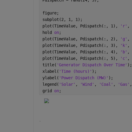
Pdispatch = rand(24, 5);
figure;
subplot(2, 1, 1);
plot(TimeValue, Pdispatch(:, 1), 
'r'
, 
hold 
on
;
plot(TimeValue, Pdispatch(:, 2), 
'g'
, 
plot(TimeValue, Pdispatch(:, 3), 
'k'
, 
plot(TimeValue, Pdispatch(:, 4), 
'b'
, 
plot(TimeValue, Pdispatch(:, 5), 
'c'
, 
title(
'Generator Dispatch Over Time'
);
xlabel(
'Time (hours)'
);
ylabel(
'Power Dispatch (MW)'
);
legend(
'Solar'
, 
'Wind'
, 
'Coal'
, 
'Gas'
,
grid 
on
;
.