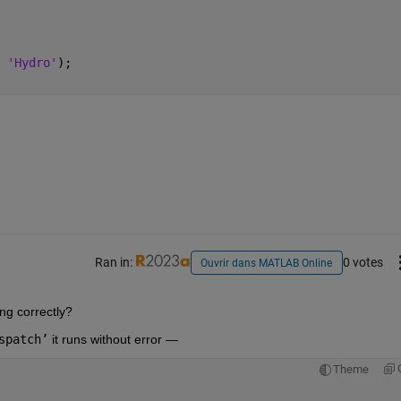
 
'Hydro'
);
Ran in:
0 votes
Ouvrir dans MATLAB Online
g correctly?  
spatch’
 it runs without error — 
Theme