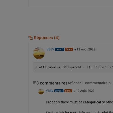
Réponses (4)
VBBV
le 12 Août 2023
3 commentaires
Afficher 1 commentaire pl
VBBV
le 12 Août 2023
Probably there must be
categorical
or othe
See this link for more info on how to plot th