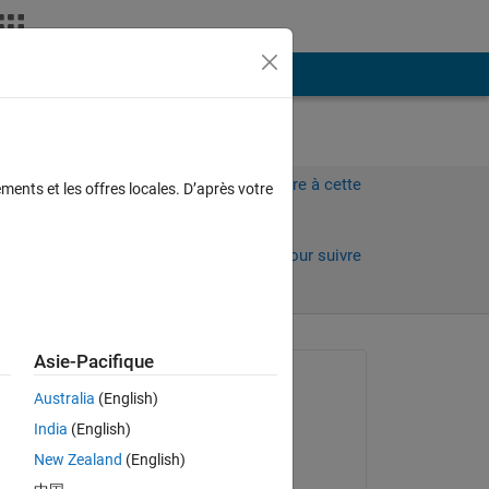
Plus
Connectez-vous pour répondre à cette
ments et les offres locales. D’après votre
question.
Partager
Connectez-vous pour suivre
l’activité
 anciens
Asie-Pacifique
Question posée :
Australia
(English)
Oyedeji
India
(English)
le 12 Août 2023
Copy
New Zealand
(English)
Commenté :