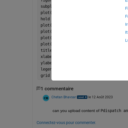
E
subplot(2, 1, 1);
F
plot(TimeValue, Pdispatch(:, 1), 
'r'
, 
F
hold 
on
;
I
plot(TimeValue, Pdispatch(:, 2), 
'g'
, 
plot(TimeValue, Pdispatch(:, 3), 
'k'
, 
I
plot(TimeValue, Pdispatch(:, 4), 
'b'
, 
L
plot(TimeValue, Pdispatch(:, 5), 
'c'
, 
title(
'Generator Dispatch Over Time'
);
xlabel(
'Time (hours)'
);
ylabel(
'Power Dispatch (MW)'
);
legend(
'Solar'
, 
'Wind'
, 
'Coal'
, 
'Gas'
,
grid 
on
;
1 commentaire
Chetan Bhavsar
le 12 Août 2023
can you upload content of 
Pdispatch an
Connectez-vous pour commenter.