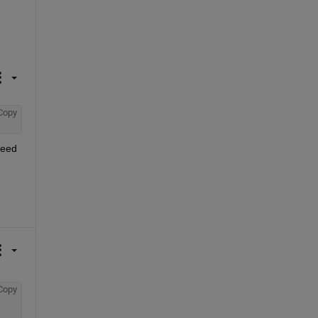
Copy
eed 
Copy