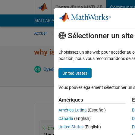
Passer au contenu
Centre d’aide MATLAB
Communau
MATLAB Answers
File Exchange
Cody
AI Cha
Accueil
Poser une question
Répondre
Pa
Sélectionner un sit
why is this code not running?
Choisissez un site web pour accéder au con
position, nous vous recommandons de séle
Mise à
Oyedeji
12 Août 2023
4 Réponses
United States
Vous pouvez également sélectionner un sit
Amériques
E
América Latina
(Español)
B
Canada
(English)
D
United States
(English)
D
% Create plots for generator dispatch
figure;