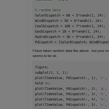
% random data
SolarDispatch = 80 + 5*randn(1, 24);
WindDispatch = 50 + 6*randn(1, 24); 
CoalDispatch = 100 + 7*randn(1, 24);
GasDispatch = 20 + 8*randn(1, 24);
HydroDispatch = 30 + 9*randn(1, 24);
Pdispatch = [SolarDispatch; WindDispat
I have taken random data like above , but your mat 
seems to be ok.
figure;
subplot(2, 1, 1);
plot(TimeValue, Pdispatch(:, 1), 
'r'
, 
hold 
on
;
plot(TimeValue, Pdispatch(:, 2), 
'g'
, 
plot(TimeValue, Pdispatch(:, 3), 
'k'
, 
plot(TimeValue, Pdispatch(:, 4), 
'b'
, 
plot(TimeValue, Pdispatch(:, 5), 
'c'
, 