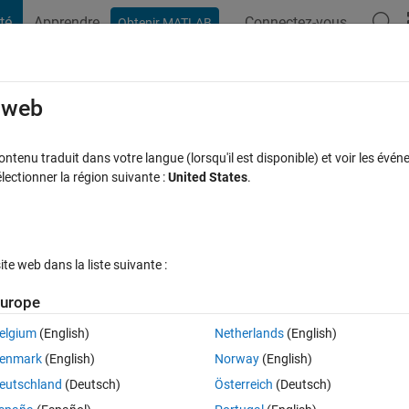
té
Apprendre
Connectez-vous
Obtenir MATLAB
t Playground
Discussions
Compétitions
Blogs
Publication
rcourir
FAQ MATLAB
Plus
e web
tenu traduit dans votre langue (lorsqu'il est disponible) et voir les événe
ctionner la région suivante :
United States
.
 jour 5 Oct 2023
11 Vues (30 jours)
e web dans la liste suivante :
Afficher commentaires plus
urope
elgium
(English)
Netherlands
(English)
0 votes
Ouvrir dans MATLAB Online
enmark
(English)
Norway
(English)
Theme
eutschland
(Deutsch)
Österreich
(Deutsch)