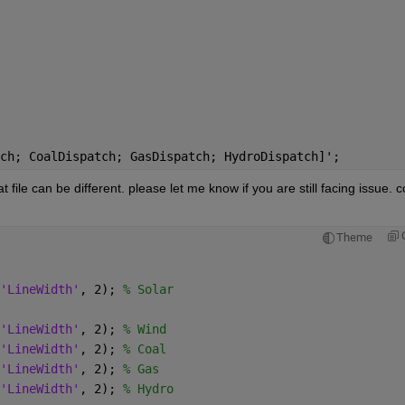
ch; CoalDispatch; GasDispatch; HydroDispatch]';
file can be different. please let me know if you are still facing issue. c
Theme
'LineWidth'
, 2); 
% Solar
'LineWidth'
, 2); 
% Wind
'LineWidth'
, 2); 
% Coal
'LineWidth'
, 2); 
% Gas
'LineWidth'
, 2); 
% Hydro