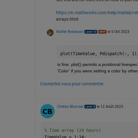
https://in.mathworks.com/help/matlab/re
arrays.html
Walter Roberson
le 5 Oct 2023
plot(TimeValue, Pdispatch(:, 1)
is fine. plot() permits a positional linespe
'Color' if you were setting a color by ot
Connectez-vous pour commenter.
Chetan Bhavsar
le 12 Août 2023
% Time array (24 hours)
TimeValue = 1:24;