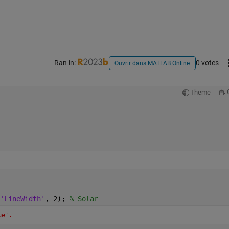
Ran in:
0 votes
Ouvrir dans MATLAB Online
Theme
'LineWidth'
, 2); 
% Solar
ue'.