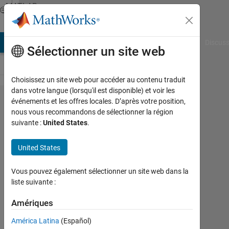
Passer au contenu
MATLAB
Answers
AB Answers
File Exchange
Cody
AI Chat Playground
Discuss
Sélectionner un site web
Choisissez un site web pour accéder au contenu traduit
dans votre langue (lorsqu'il est disponible) et voir les
how to calculate
événements et les offres locales. D’après votre position,
nous vous recommandons de sélectionner la région
Zero Sequence
suivante :
United States
.
inductance(L0)For
IPMSM delta
United States
connection
Vous pouvez également sélectionner un site web dans la
liste suivante :
adhavan
d
Amériques
16
América Latina
(Español)
Août