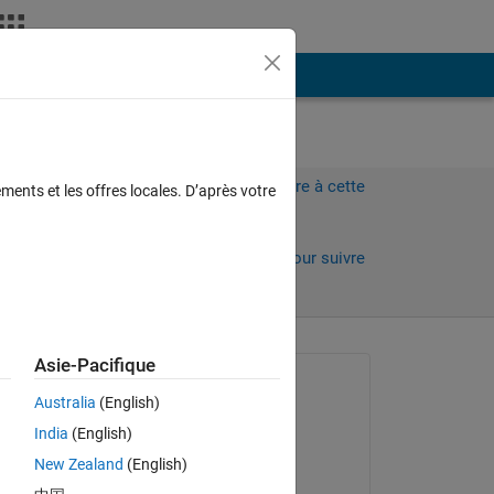
Plus
Connectez-vous pour répondre à cette
ments et les offres locales. D’après votre
question.
Partager
Connectez-vous pour suivre
l’activité
 anciens
Asie-Pacifique
Question posée :
Australia
(English)
Jordan
India
(English)
le 4 Sep 2023
New Zealand
(English)
Réponse apportée :