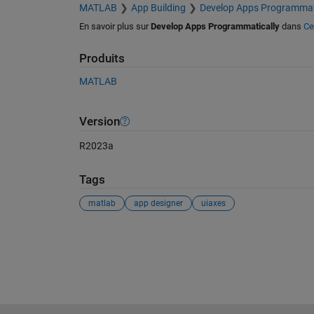
MATLAB
App Building
Develop Apps Programmat
En savoir plus sur
Develop Apps Programmatically
dans
Ce
Produits
MATLAB
Version
R2023a
Tags
matlab
app designer
uiaxes
Voir également