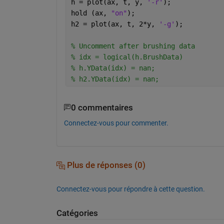
h = plot(ax, t, y, 
'-r'
);
hold (ax, 
"on"
);
h2 = plot(ax, t, 2*y, 
'-g'
);
% Uncomment after brushing data
% idx = logical(h.BrushData)
% h.YData(idx) = nan;
% h2.YData(idx) = nan;
0 commentaires
Connectez-vous pour commenter.
Plus de réponses (0)
Connectez-vous pour répondre à cette question.
Catégories