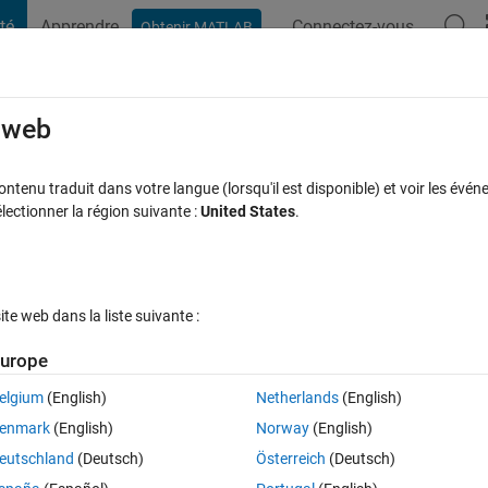
té
Apprendre
Connectez-vous
Obtenir MATLAB
t Playground
Discussions
Compétitions
Blogs
Publication
rcourir
FAQ MATLAB
Plus
e web
 through button click Callback.
tenu traduit dans votre langue (lorsqu'il est disponible) et voir les événe
ctionner la région suivante :
United States
.
acceptée
Mise à jour 6 Sep 2023
7 Vues (30 jours)
e web dans la liste suivante :
Afficher commentaires plus
urope
elgium
(English)
Netherlands
(English)
0 votes
enmark
(English)
Norway
(English)
Axes in 2023a.
eutschland
(Deutsch)
Österreich
(Deutsch)
button click to allow user selection. Is it possible to use the "Remove 