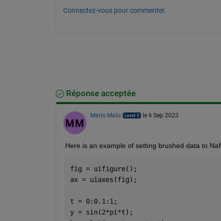
Connectez-vous pour commenter.
Réponse acceptée
Mario Malic
le 6 Sep 2023
Here is an example of setting brushed data to NaN
fig = uifigure();
ax = uiaxes(fig);
t = 0:0.1:1;
y = sin(2*pi*t);