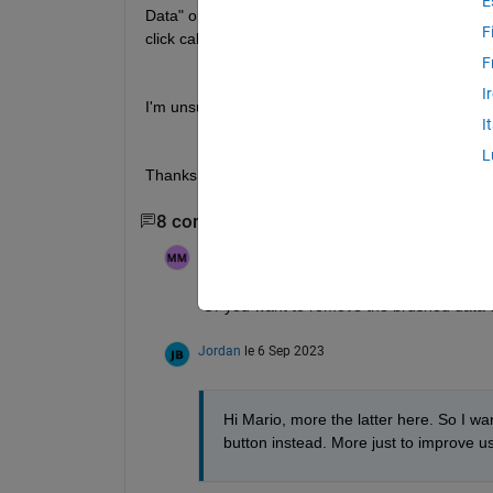
E
Data" or "Replace with NANs" functionality that is 
F
click callback? 
F
I
I'm unsure how to access the functionality in the 
I
L
Thanks
8 commentaires
Afficher 6 commentaires p
Mario Malic
le 6 Sep 2023
Or you want to remove the brushed data w
Jordan
le 6 Sep 2023
Hi Mario, more the latter here. So I w
button instead. More just to improve u