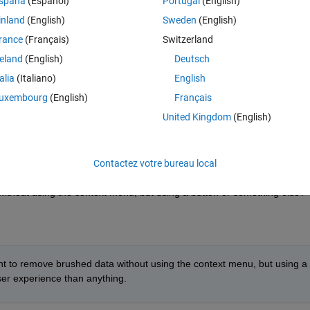
spaña
(Español)
Portugal
(English)
normally accessed via a right click on the selected data, through a butto
inland
(English)
Sweden
(English)
rance
(Français)
Switzerland
reland
(English)
Deutsch
code.
talia
(Italiano)
English
uxembourg
(English)
Français
United Kingdom
(English)
lus anciens
Contactez votre bureau local
ithout using the context menu, but using a button or something else?
ant to remove brushed data without using the context menu, but using a 
ser experience than anything.