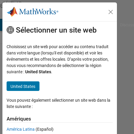
Passer au contenu
MATLAB
Answers
AB Answers
File Exchange
Cody
AI Chat Playground
Discuss
Sélectionner un site web
Choisissez un site web pour accéder au contenu traduit
dans votre langue (lorsqu'il est disponible) et voir les
From
événements et les offres locales. D’après votre position,
nous vous recommandons de sélectionner la région
what
suivante :
United States
.
MATLAB
version
United States
can
Vous pouvez également sélectionner un site web dans la
max()
liste suivante :
return
Amériques
linear
indices?
América Latina
(Español)