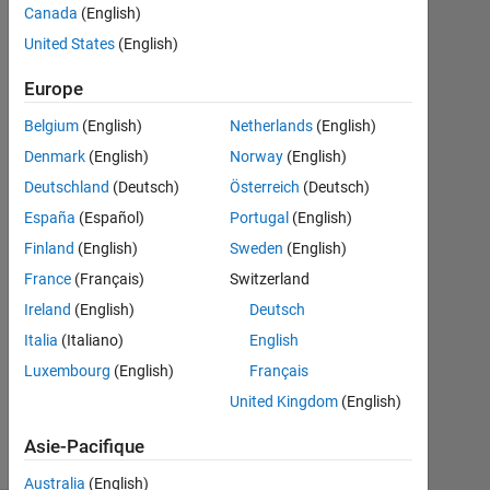
Canada
(English)
United States
(English)
Mehdi
21
Europe
Mar
2024
Belgium
(English)
Netherlands
(English)
1
Denmark
(English)
Norway
(English)
Réponse
Deutschland
(Deutsch)
Österreich
(Deutsch)
Réponse
España
(Español)
Portugal
(English)
acceptée
Finland
(English)
Sweden
(English)
France
(Français)
Switzerland
Mise
Ireland
(English)
Deutsch
à
jour
Italia
(Italiano)
English
21
Luxembourg
(English)
Français
Mar
United Kingdom
(English)
2024
21 Vues
Asie-Pacifique
(30 jours)
Australia
(English)