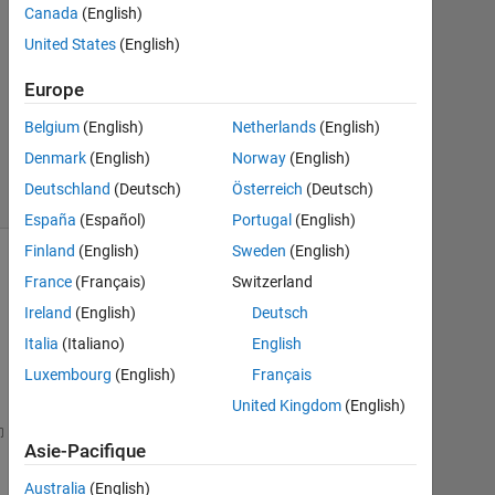
Canada
(English)
Mise
United States
(English)
à
jour
Europe
13
Juin
Belgium
(English)
Netherlands
(English)
2024
Denmark
(English)
Norway
(English)
4 Vues
Deutschland
(Deutsch)
Österreich
(Deutsch)
(30 jours)
España
(Español)
Portugal
(English)
Finland
(English)
Sweden
(English)
France
(Français)
Switzerland
Ireland
(English)
Deutsch
Italia
(Italiano)
English
Luxembourg
(English)
Français
United Kingdom
(English)
Asie-Pacifique
close 
all
clc
Australia
(English)