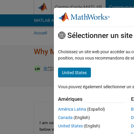
Passer au contenu
Centre d’aide MATLAB
Communau
MATLAB Answers
File Exchange
Cody
AI Cha
Accueil
Poser une question
Répondre
Pa
Sélectionner un sit
Why Matlab can not find the 
Choisissez un site web pour accéder au con
position, nous vous recommandons de séle
Réponse ac
龙
27 Juin 2024
2 Réponses
United States
Vous pouvez également sélectionner un sit
Amériques
E
América Latina
(Español)
B
Canada
(English)
D
I am using a toolbox called uav toolbox support pac
United States
(English)
D
below would show up: