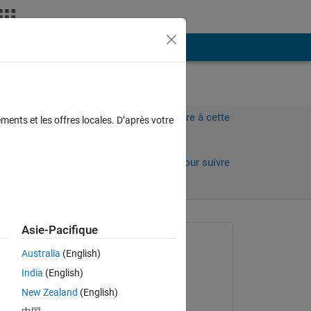
Plus
Connectez-vous pour répondre à cette
ments et les offres locales. D’après votre
question.
Partager
Connectez-vous pour suivre
l’activité
Asie-Pacifique
Question posée :
Australia
(English)
龙
India
(English)
le 27 Juin 2024
New Zealand
(English)
Réponse apportée :