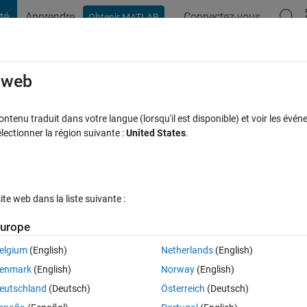
té
Apprendre
Connectez-vous
Obtenir MATLAB
t Playground
Discussions
Compétitions
Blogs
Publication
rcourir
FAQ MATLAB
Plus
e web
WSL2?
tenu traduit dans votre langue (lorsqu'il est disponible) et voir les événe
ctionner la région suivante :
United States
.
ceptée
Mise à jour 29 Juin 2024
7 Vues (30 jours)
e web dans la liste suivante :
urope
elgium
(English)
Netherlands
(English)
0 votes
enmark
(English)
Norway
(English)
kage for px4 autopilot, once I click the gear icon for set up, the image 
eutschland
(Deutsch)
Österreich
(Deutsch)