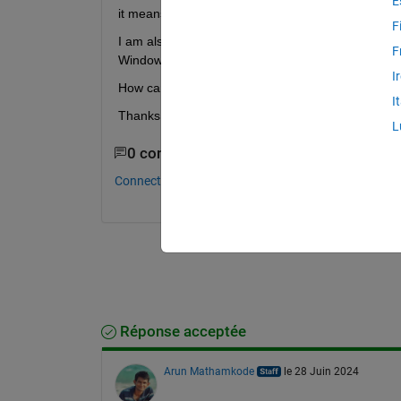
E
it means I have to install WSL2, but actually, I had
F
I am also find the answer that I should change the
F
Windows11 is a single language version, so I can 
I
How can I get Matlab find the WSL2 on my PC?(the
I
Thanks for your answers.
L
0 commentaires
Connectez-vous pour commenter.
Réponse acceptée
Arun Mathamkode
le 28 Juin 2024