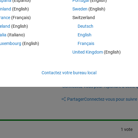
spaña
(Español)
Portugal
(English)
 installed WSL2, it just can not find the WSL2.
inland
(English)
Sweden
(English)
 display language to English and delete some files, but unfortunately, m
rance
(Français)
Switzerland
not change the language to English. I need another solution.
reland
(English)
Deutsch
re is one, I am sure)
talia
(Italiano)
English
uxembourg
(English)
Français
United Kingdom
(English)
Contactez votre bureau local
Connectez-vous pour répondre à cette q
Partager
Connectez-vous pour suivre l
1 vote