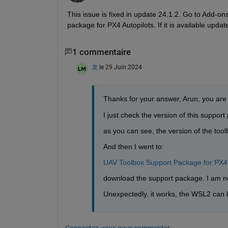
This issue is fixed in update 24.1.2. Go to Add-on
package for PX4 Autopilots. If it is available updat
1 commentaire
龙
le 29 Juin 2024
Thanks for your answer, Arun, you are 
I just check the version of this suppor
as you can see, the version of the toolb
And then I went to:
UAV Toolbox Support Package for PX4 
download the support package. I am not 
Unexpectedly, it works, the WSL2 can 