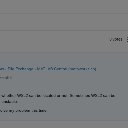
0 votes
ots - File Exchange - MATLAB Central (mathworks.cn)
tall it. 
now whether WSL2 can be located or not. Sometimes WSL2 can be 
o unstable.
solve my problem this time.