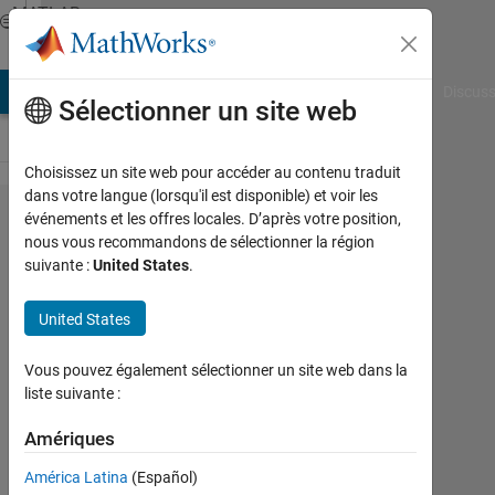
Passer au contenu
MATLAB
Answers
AB Answers
File Exchange
Cody
AI Chat Playground
Discuss
Sélectionner un site web
Choisissez un site web pour accéder au contenu traduit
dans votre langue (lorsqu'il est disponible) et voir les
how
événements et les offres locales. D’après votre position,
nous vous recommandons de sélectionner la région
to
suivante :
United States
.
label
y axis
United States
in
Vous pouvez également sélectionner un site web dans la
scope
liste suivante :
Amériques
Pat
América Latina
(Español)
3