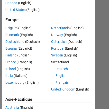
Canada
(English)
Mai
United States
(English)
2015
1
Europe
Réponse
Belgium
(English)
Netherlands
(English)
Mise
Denmark
(English)
Norway
(English)
à
Deutschland
(Deutsch)
Österreich
(Deutsch)
jour
20
España
(Español)
Portugal
(English)
Mar
Finland
(English)
Sweden
(English)
2024
France
(Français)
Switzerland
30 Vues
Ireland
(English)
Deutsch
(30 jours)
Italia
(Italiano)
English
Luxembourg
(English)
Français
United Kingdom
(English)
Asie-Pacifique
Australia
(English)