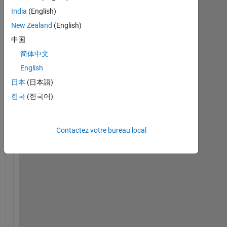
India
(English)
New Zealand
(English)
I 
中国
w
简体中文
a
n
English
t 
日本
(日本語)
t
한국
(한국어)
o 
l
a
Contactez votre bureau local
b
e
l 
y 
a
x
i
s 
i