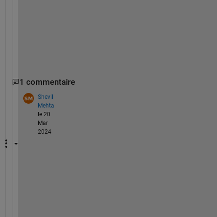
c
h
a
n
g
e
.
1 commentaire
Shevil
Mehta
le 20
Mar
2024
H
i
,