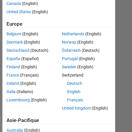
12
Canada
(English)
Nov
United States
(English)
2024
1
Europe
Réponse
Belgium
(English)
Netherlands
(English)
Réponse
Denmark
(English)
Norway
(English)
acceptée
Deutschland
(Deutsch)
Österreich
(Deutsch)
España
(Español)
Portugal
(English)
Mise
Finland
(English)
Sweden
(English)
à
jour
France
(Français)
Switzerland
13
Ireland
(English)
Deutsch
Nov
Italia
(Italiano)
English
2024
7 Vues
Luxembourg
(English)
Français
(30 jours)
United Kingdom
(English)
Asie-Pacifique
Australia
(English)