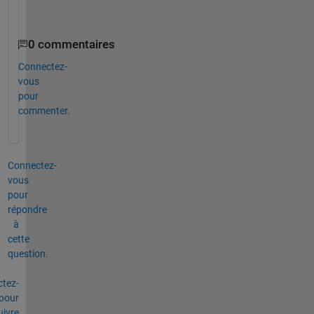
s
h
0 commentaires
Connectez-
vous
pour
commenter.
Connectez-
vous
pour
répondre
à
cette
question.
tez-
pour
uivre