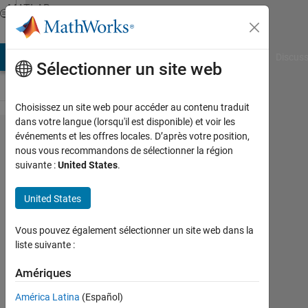
Passer au contenu
MATLAB
Answers
AB Answers
File Exchange
Cody
AI Chat Playground
Discuss
Sélectionner un site web
Choisissez un site web pour accéder au contenu traduit
dans votre langue (lorsqu'il est disponible) et voir les
Would
événements et les offres locales. D’après votre position,
nous vous recommandons de sélectionner la région
you
suivante :
United States
.
please
help me
United States
to install
Vous pouvez également sélectionner un site web dans la
and use
liste suivante :
FFmpeg?
Amériques
Ara
América Latina
(Español)