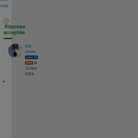
tivité
Réponse
acceptée
Star
Strider
le
12 Nov
2024
U
s
e 
y
o
u