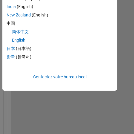
India
(English)
New Zealand
(English)
中国
简体中文
English
D
日本
(日本語)
e
a
한국
(한국어)
r 
A
l
Contactez votre bureau local
l
, 
I 
a
m 
i
n
t
e