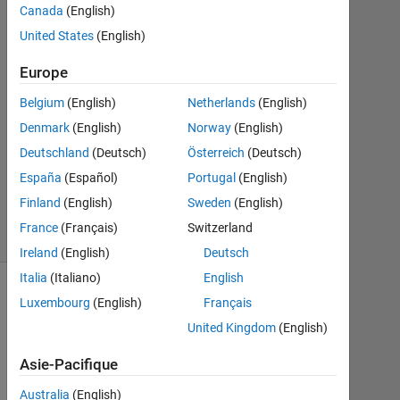
Déc
Canada
(English)
2024
United States
(English)
3
Réponses
Europe
Mise
Belgium
(English)
Netherlands
(English)
à
Denmark
(English)
Norway
(English)
jour
Deutschland
(Deutsch)
Österreich
(Deutsch)
19
Déc
España
(Español)
Portugal
(English)
2024
Finland
(English)
Sweden
(English)
32 Vues
France
(Français)
Switzerland
(30 jours)
Ireland
(English)
Deutsch
Italia
(Italiano)
English
Luxembourg
(English)
Français
United Kingdom
(English)
Asie-Pacifique
Australia
(English)