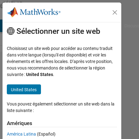
Passer au contenu
MATLAB
Answers
AB Answers
File Exchange
Cody
AI Chat Playground
Discuss
Sélectionner un site web
Choisissez un site web pour accéder au contenu traduit
dans votre langue (lorsqu'il est disponible) et voir les
Solving
événements et les offres locales. D’après votre position,
nous vous recommandons de sélectionner la région
non
suivante :
United States
.
linear
system
United States
with
Vous pouvez également sélectionner un site web dans la
fsolve
liste suivante :
Amériques
Riccardo
19
América Latina
(Español)