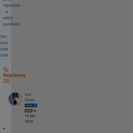
répondre
à
cette
question.
tez-
pour
uivre
tivité
Réponses
(3)
Star
Strider
le
19 Déc
2024