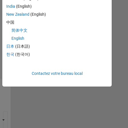
India
(English)
Réponse
acceptée
New Zealand
(English)
中国
Mise
简体中文
à
English
jour
13
日本
(日本語)
Mar
한국
(한국어)
2025
3 Vues
(30 jours)
Contactez votre bureau local