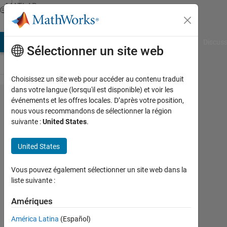
Passer au contenu
MATLAB
Answers
AB Answers
File Exchange
Cody
AI Chat Playground
Discuss
Sélectionner un site web
Choisissez un site web pour accéder au contenu traduit
dans votre langue (lorsqu'il est disponible) et voir les
I have been
événements et les offres locales. D’après votre position,
nous vous recommandons de sélectionner la région
trying to
suivante :
United States
.
derivate
equation
United States
under to
Vous pouvez également sélectionner un site web dans la
find the
liste suivante :
formula for
Amériques
3
parameters
América Latina
(Español)