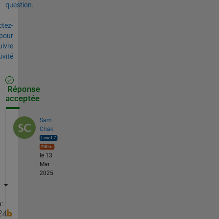
question.
tez-
pour
uivre
tivité
Réponse
acceptée
Sam
Chak
le 13
Mar
2025
: