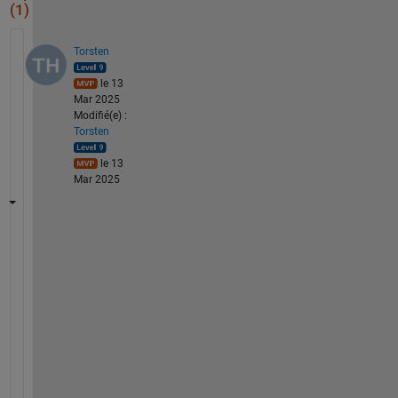
(1)
Torsten
le 13
Mar 2025
Modifié(e) :
Torsten
le 13
Mar 2025
T
h
i
s 
c
o
d
e 