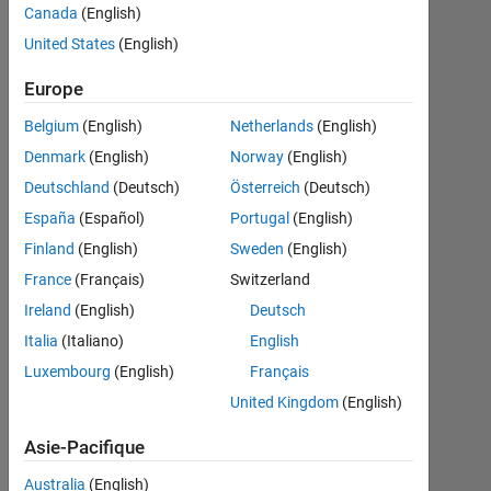
Weibull
Canada
(English)
distribution
United States
(English)
as same as
Europe
picture.
Belgium
(English)
Netherlands
(English)
Can
Denmark
(English)
Norway
(English)
someone
Deutschland
(Deutsch)
Österreich
(Deutsch)
please help
España
(Español)
Portugal
(English)
me fix it?
Finland
(English)
Sweden
(English)
France
(Français)
Switzerland
Trong
Ireland
(English)
Deutsch
Nhan
Italia
(Italiano)
English
Tran
13
Luxembourg
(English)
Français
Mar
United Kingdom
(English)
2025
2
Asie-Pacifique
Réponses
Australia
(English)