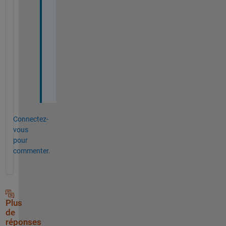
e 
i
n 
p
h
o
t
o
?
Connectez-
vous
pour
commenter.
Plus
de
réponses